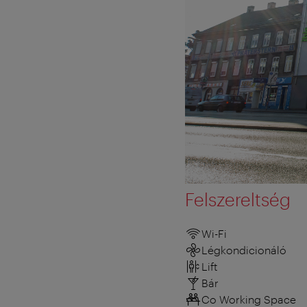
Felszereltség
Wi-Fi
Légkondicionáló
Lift
Bár
Co Working Space