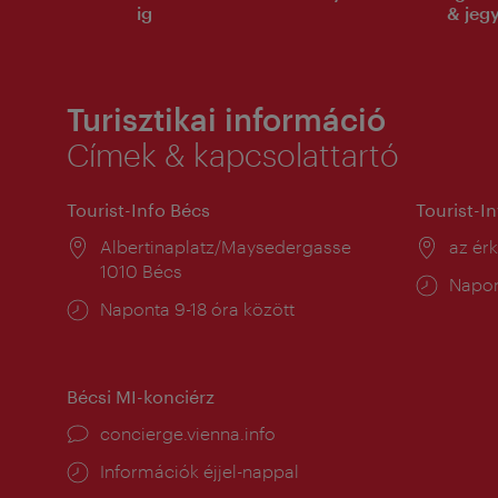
ig
& jeg
Turisztikai információ
Címek & kapcsolattartó
Tourist-Info Bécs
Tourist-I
Helyszín:
Albertinaplatz/Maysedergasse
Helysz
az ér
1010 Bécs
Nyitv
Napon
Nyitva
Naponta 9-18 óra között
tartás
tartás:
Bécsi MI-konciérz
concierge.vienna.info
Információk éjjel-nappal