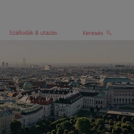
Szállodák & utazás
Keresés
KERESÉS
rképen