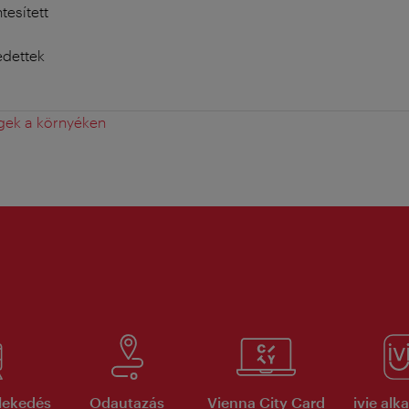
esített
edettek
gek a környéken
lekedés
Odautazás
Vienna City Card
ivie al