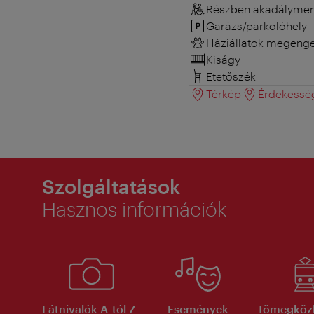
Részben akadályment
Garázs/parkolóhely
Háziállatok megeng
Kiságy
Etetőszék
Térkép
Érdekessé
Szolgáltatások
Hasznos információk
Látnivalók A-tól Z-
Események
Tömegköz