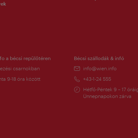
yek
nfo a bécsi repülőtéren
Bécsi szállodák & infó
ín:
kezési csarnokban
E-
info@wien.info
mail:
a
ta 9-18 óra között
Telefon:
+43-1-24 555
:
Nyitva
Hétfő-Péntek 9 – 17 órái
tartás:
Ünnepnapokon zárva