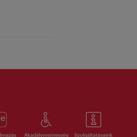
kalmazás
Akadálymentesség
Szolgáltatásaink