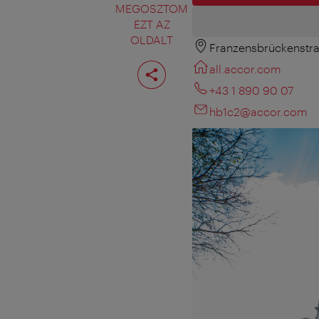
MEGOSZTOM
EZT AZ
OLDALT
Franzensbrückenstra
Oldal
all.accor.com
megosztása
+43 1 890 90 07
hb1c2@accor.com