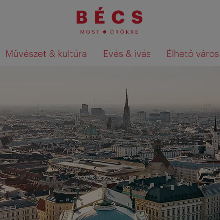
Művészet & kultúra
Evés & ivás
Élhető város
Keresési találatok megjelenítése a té