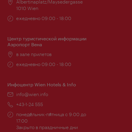
Расположение:
Albertinaplatz/Maysedergasse
1010 Wien
Часы
ежедневно 09:00 - 18:00
работы:
Центр туристической информации
Аэропорт Вена
Расположение:
в зале прилетов
Часы
ежедневно 09:00 - 18:00
работы:
Инфоцентр Wien Hotels & Info
Эл.
info@wien.info
почта:
Телефон:
+43-1-24 555
Часы
понеде́льник-пя́тница с 9:00 до
работы:
17:00
Закрыто в праздничные дни