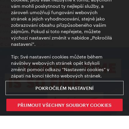
vám mohli poskytnout ty nejlepší služby, a
Credits
zároveň umožňují fungování webových
Prohlášení o ochraně osobních údajů
stránek a jejich vyhodnocování, stejně jako
Terms of Use
zobrazování obsahu přizpůsobeného vašim
Přístupnost
zájmům. Pokud si toto nepřejete, můžete
Kontakt pro tisk
výchozí nastavení změnit v nabídce „Pokročilá
Nastavení cookies
nastavení“.
© Copyright Wien Tourismus
Tip: Své nastavení cookies můžete během
návštěvy webových stránek opět kdykoli
změnit pomocí odkazu “Nastavení cookies” v
zápatí na konci těchto webových stránek.
POKROČILÉM NASTAVENÍ
PŘIJMOUT VŠECHNY SOUBORY COOKIES