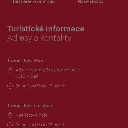
Bezbariérová Vídeň
Naše služby
Turistické informace
Adresy a kontakty
Tourist-Info Wien
Místo:
Albertinaplatz/Maysedergasse
1010 Vídeň
Provozní
Denně od 9 do 18 hodin
doba:
Tourist-Info na letišti
Místo:
v příletové hale
Provozní
Denně od 9 do 18 hodin