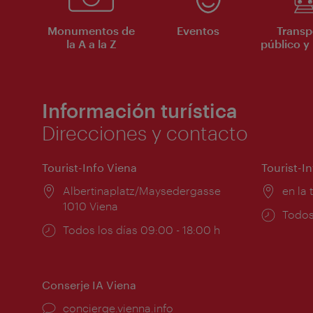
Monumentos de
Eventos
Transp
la A a la Z
público y 
Información turística
Direcciones y contacto
Tourist-Info Viena
Tourist-I
Lugar:
Albertinaplatz/Maysedergasse
Lugar
en la 
1010 Viena
Horar
Todos
Horarios
Todos los días 09:00 - 18:00 h
de
de
apert
apertura:
Conserje IA Viena
concierge.vienna.info