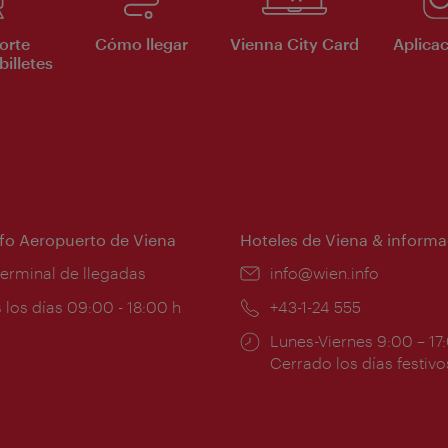
orte
Cómo llegar
Vienna City Card
Aplicac
billetes
nfo Aeropuerto de Viena
Hoteles de Viena & informa
:
terminal de llegadas
e-
info@wien.info
mail:
ios
 los días 09:00 - 18:00 h
Teléfono:
+43-1-24 555
Horarios
Lunes-Viernes 9:00 – 17
ura:
de
Cerrado los días festivo
apertura: