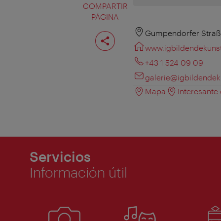
COMPARTIR
PÁGINA
Compartir
Gumpendorfer Straße
página
www.igbildendekunst
+43 1 524 09 09
galerie@igbildendek
Mapa
Interesante
Servicios
Información útil