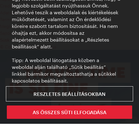
legjobb szolgáltatást nyújthassuk Önnek.
Credits
Lehetővé teszik a weboldalak és kiértékelések
Adatvédelmi nyilatkozat
működtetését, valamint az Ön érdeklődési
Terms of Use
köreire szabott tartalom biztosítását. Ha nem
Megközelíthetőség
óhajtja ezt, akkor módosítsa az
Sajtókapcsolat
alapértelmezett beállításokat a „Részletes
Sütik beállítása
beállítások“ alatt.
© Copyright WienTourismus
Tipp: A weboldal látogatása közben a
weboldal alján található „Sütik beállítás”
linkkel bármikor megváltoztathatja a sütikkel
kapcsolatos beállításait.
RESZLETES BEÁLLÍTÁSOKBAN
AS ÖSSZES SÜTI ELFOGADÁSA