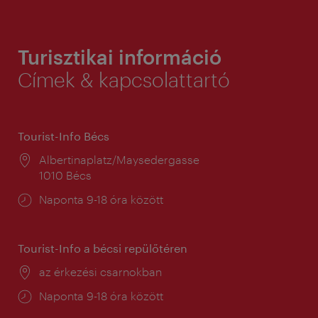
Turisztikai információ
Címek & kapcsolattartó
Tourist-Info Bécs
Helyszín:
Albertinaplatz/Maysedergasse
1010 Bécs
Nyitva
Naponta 9-18 óra között
tartás:
Tourist-Info a bécsi repülőtéren
Helyszín:
az érkezési csarnokban
Nyitva
Naponta 9-18 óra között
tartás: