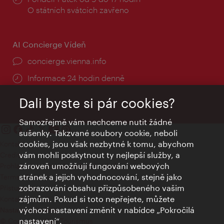
doba:
O státních svátcích zavřeno
AI Concierge Vídeň
concierge.vienna.info
Informace 24 hodin denně
Dali byste si pár cookies?
Samozřejmě vám nechceme nutit žádné
sušenky. Takzvané soubory cookie, neboli
cookies, jsou však nezbytné k tomu, abychom
Kontakty
vám mohli poskytnout ty nejlepší služby, a
Credits
zároveň umožňují fungování webových
Prohlášení o ochraně osobních údajů
stránek a jejich vyhodnocování, stejně jako
Terms of Use
zobrazování obsahu přizpůsobeného vašim
Přístupnost
zájmům. Pokud si toto nepřejete, můžete
Kontakt pro tisk
výchozí nastavení změnit v nabídce „Pokročilá
Nastavení cookies
nastavení“.
© Copyright Wien Tourismus