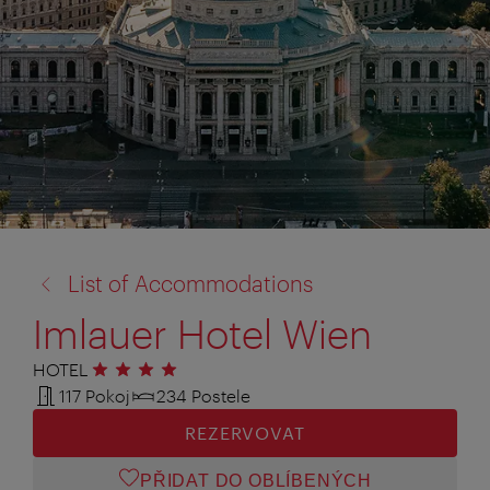
zpět
List of Accommodations
na:
Imlauer Hotel Wien
HOTEL
4 hvězdičky
117 Pokoj
234 Postele
REZERVOVAT
PŘIDAT DO OBLÍBENÝCH