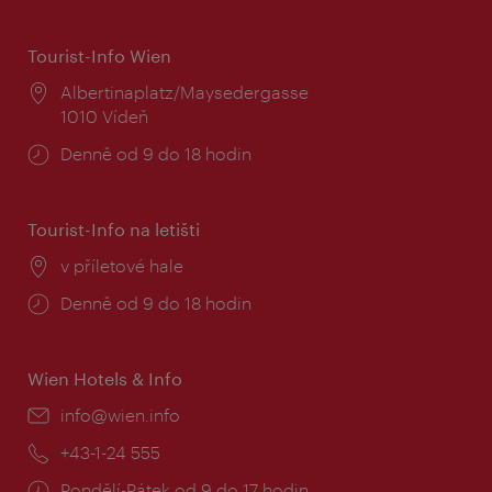
Tourist-Info Wien
Místo:
Albertinaplatz/Maysedergasse
1010 Vídeň
Provozní
Denně od 9 do 18 hodin
doba:
Tourist-Info na letišti
Místo:
v příletové hale
Provozní
Denně od 9 do 18 hodin
doba:
Wien Hotels & Info
E-
info@wien.info
mail:
Telefon:
+43-1-24 555
Provozní
Pondělí-Pátek od 9 do 17 hodin