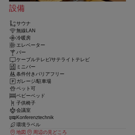
設備
サウナ
無線LAN
冷暖房
エレベーター
バー
ケーブルテレビ/サテライトテレビ
ミニバー
条件付きバリアフリー
ガレージ/駐車場
ペット可
ベビーベッド
子供椅子
会議室
Konferenztechnik
環境ラベル
地図
周辺の見どころ