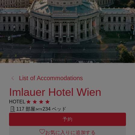
戻
List of Accommodations
る:
Imlauer Hotel Wien
HOTEL
星4つ
117 部屋
234 ベッド
予約
お気に入りに追加する