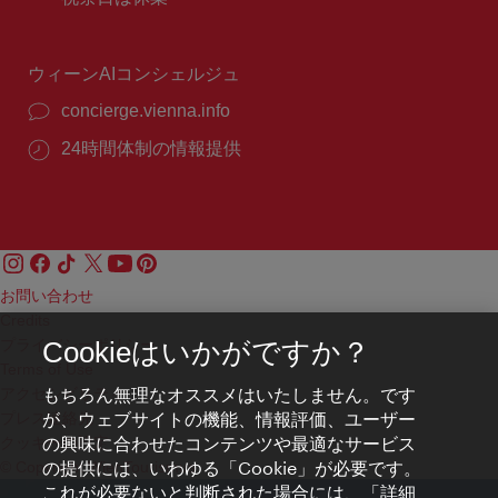
号：
時
間：
ウィーンAIコンシェルジュ
concierge.vienna.info
24時間体制の情報提供
お問い合わせ
Credits
プライバシーポリシー
Cookieはいかがですか？
Terms of Use
もちろん無理なオススメはいたしません。です
アクセシビリティ
が、ウェブサイトの機能、情報評価、ユーザー
プレス連絡先
の興味に合わせたコンテンツや最適なサービス
クッキーの設定
の提供には、いわゆる「Cookie」が必要です。
© Copyright WienTourismus
これが必要ないと判断された場合には、「詳細