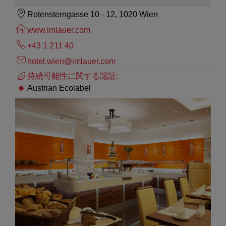
Rotensterngasse 10 - 12, 1020 Wien
www.imlauer.com
+43 1 211 40
hotel.wien@imlauer.com
持続可能性に関する認証:
Austrian Ecolabel