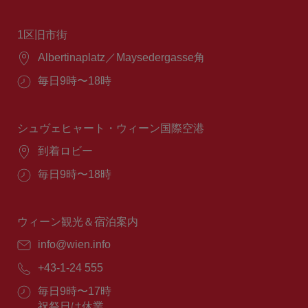
1区旧市街
場
Albertinaplatz／Maysedergasse角
所：
営
毎日9時〜18時
業
時
間：
シュヴェヒャート・ウィーン国際空港
場
到着ロビー
所：
営
毎日9時〜18時
業
時
間：
ウィーン観光＆宿泊案内
E
info@wien.info
メ
電
+43-1-24 555
ー
話
ル：
営
毎日9時〜17時
番
業
祝祭日は休業