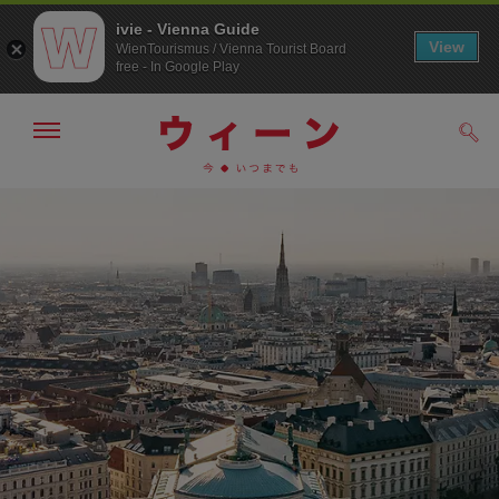
ivie - Vienna Guide
View
WienTourismus / Vienna Tourist Board
free - In Google Play
メ
検
ニ
索
ュ
/>
メ
こ
す
ー
る
ニ
の
の
ュ
ペ
表
ー
ー
示・
非
へ
ジ
表
の
示
ト
ッ
プ
へ