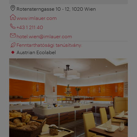
Rotensterngasse 10 - 12, 1020 Wien
www.imlauer.com
+43 1 211 40
hotel.wien@imlauer.com
Fenntarthatósági tanúsítvány:
Austrian Ecolabel