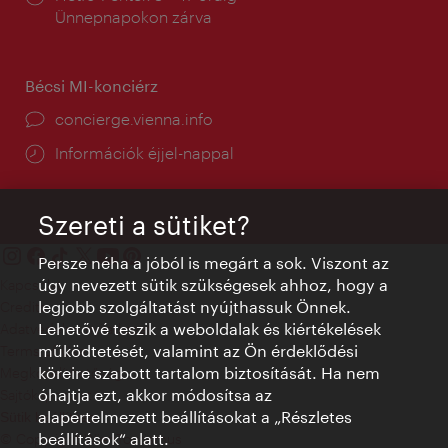
tartás:
Ünnepnapokon zárva
Bécsi MI-konciérz
concierge.vienna.info
Információk éjjel-nappal
Szereti a sütiket?
Persze néha a jóból is megárt a sok. Viszont az
úgy nevezett sütik szükségesek ahhoz, hogy a
Kapcsolat
legjobb szolgáltatást nyújthassuk Önnek.
Credits
Lehetővé teszik a weboldalak és kiértékelések
Adatvédelmi nyilatkozat
működtetését, valamint az Ön érdeklődési
Terms of Use
köreire szabott tartalom biztosítását. Ha nem
Megközelíthetőség
óhajtja ezt, akkor módosítsa az
Sajtókapcsolat
alapértelmezett beállításokat a „Részletes
Sütik beállítása
beállítások“ alatt.
© Copyright WienTourismus