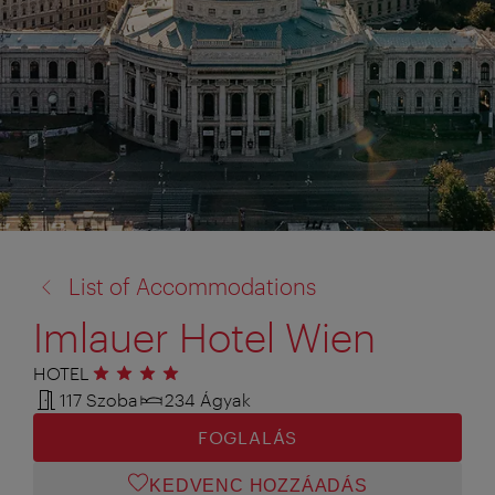
vissza
List of Accommodations
a:
Imlauer Hotel Wien
HOTEL
4 csillag
117 Szoba
234 Ágyak
FOGLALÁS
KEDVENC HOZZÁADÁS