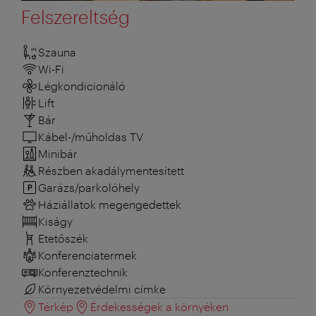
Felszereltség
Szauna
Wi-Fi
Légkondicionáló
Lift
Bár
Kábel-/műholdas TV
Minibár
Részben akadálymentesített
Garázs/parkolóhely
Háziállatok megengedettek
Kiságy
Etetőszék
Konferenciatermek
Konferenztechnik
Környezetvédelmi címke
Térkép
Érdekességek a környéken