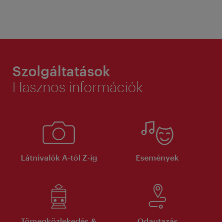
Szolgáltatások
Hasznos információk
Látnivalók A-tól Z-ig
Események
Tömegközlekedés &
Odautazás