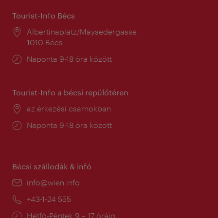
Tourist-Info Bécs
Helyszín:
Albertinaplatz/Maysedergasse
1010 Bécs
Nyitva
Naponta 9-18 óra között
tartás:
Tourist-Info a bécsi repülőtéren
Helyszín:
az érkezési csarnokban
Nyitva
Naponta 9-18 óra között
tartás:
Bécsi szállodák & infó
E-
info@wien.info
mail:
Telefon:
+43-1-24 555
Nyitva
Hétfő-Péntek 9 – 17 óráig