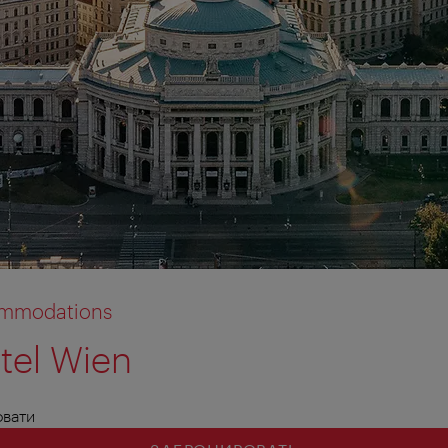
commodations
tel Wien
овати