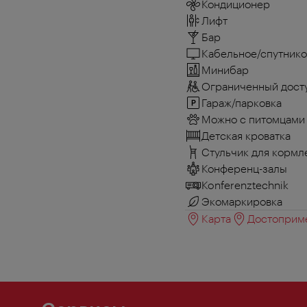
Кондиционер
Лифт
Бар
Кабельное/спутнико
Минибар
Ограниченный досту
Гараж/парковка
Можно с питомцами
Детская кроватка
Стульчик для кормл
Конференц-залы
Konferenztechnik
Экомаркировка
Карта
Достоприме