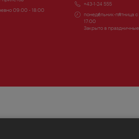
Телефон:
+43-1-24 555
евно 09:00 - 18:00
Часы
понеде́льник-пя́тница с
ы:
работы:
17:00
Закрыто в праздничные