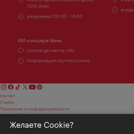
1010 Wien
Часы
ежедн
Часы
ежедневно 09:00 - 18:00
работ
работы:
ИИ-консьерж Вены
concierge.vienna.info
Информация круглосуточно
Контакт
Credits
Положение о конфиденциальности
Terms of Use
Доступность
Желаете Cookie?
Контакты для прессы