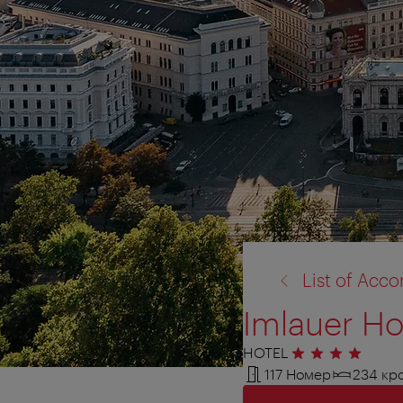
назад
List of Ac
к:
Imlauer Ho
HOTEL
4 звезды
117 Номер
234 кр