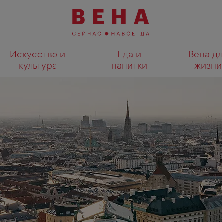
Искусство и
Еда и
Вена д
культура
напитки
жизни
Показать результаты поиска н