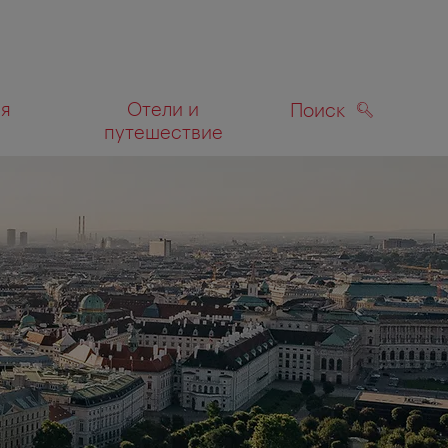
ля
Отели и
Поиск
путешествие
ПОИСК
а карте