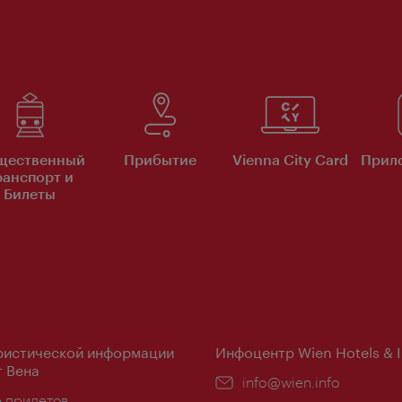
щественный
Прибытие
Vienna City Card
Прило
ранспорт и
Билеты
ристической информации
Инфоцентр Wien Hotels & 
 Вена
Эл.
info@wien.info
ложение:
е прилетов
почта: