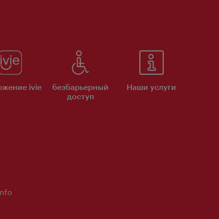
жение ivie
безбарьерный
Наши услуги
доступ
Info