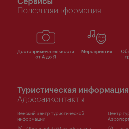
Сервисы
Полезнаяинформация
Достопримечательности
Мероприятия
Об
от А до Я
т
Туристическая информация
Адресаиконтакты
Венский центр туристической
Центр ту
информации
Аэропорт
Расположение:
Albertinaplatz/Maysedergasse
Распо
в зал