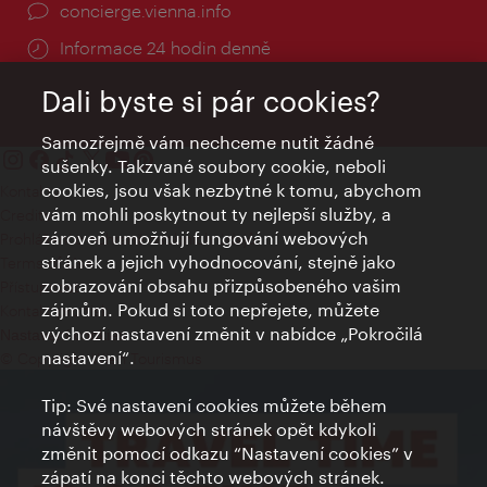
concierge.vienna.info
Informace 24 hodin denně
Dali byste si pár cookies?
Samozřejmě vám nechceme nutit žádné
sušenky. Takzvané soubory cookie, neboli
cookies, jsou však nezbytné k tomu, abychom
Kontakty
vám mohli poskytnout ty nejlepší služby, a
Credits
zároveň umožňují fungování webových
Prohlášení o ochraně osobních údajů
stránek a jejich vyhodnocování, stejně jako
Terms of Use
zobrazování obsahu přizpůsobeného vašim
Přístupnost
zájmům. Pokud si toto nepřejete, můžete
Kontakt pro tisk
výchozí nastavení změnit v nabídce „Pokročilá
Nastavení cookies
nastavení“.
© Copyright Wien Tourismus
Tip: Své nastavení cookies můžete během
návštěvy webových stránek opět kdykoli
změnit pomocí odkazu “Nastavení cookies” v
zápatí na konci těchto webových stránek.