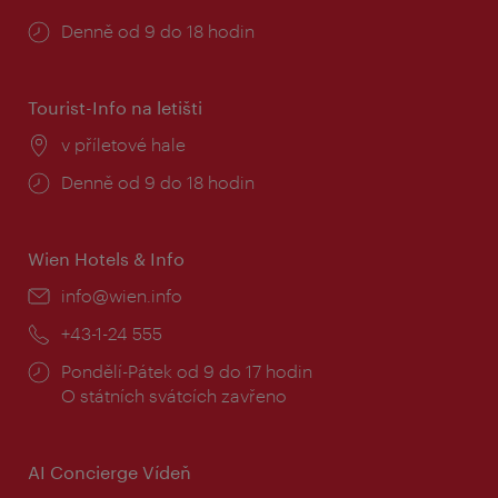
Provozní
Denně od 9 do 18 hodin
doba:
Tourist-Info na letišti
Místo:
v příletové hale
Provozní
Denně od 9 do 18 hodin
doba:
Wien Hotels & Info
E-
info@wien.info
mail:
Telefon:
+43-1-24 555
Provozní
Pondělí-Pátek od 9 do 17 hodin
doba:
O státních svátcích zavřeno
AI Concierge Vídeň