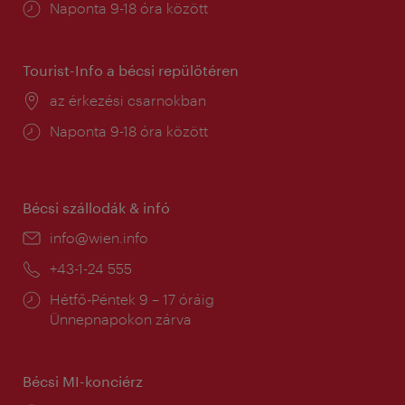
Nyitva
Naponta 9-18 óra között
tartás:
Tourist-Info a bécsi repülőtéren
Helyszín:
az érkezési csarnokban
Nyitva
Naponta 9-18 óra között
tartás:
Bécsi szállodák & infó
E-
info@wien.info
mail:
Telefon:
+43-1-24 555
Nyitva
Hétfő-Péntek 9 – 17 óráig
tartás:
Ünnepnapokon zárva
Bécsi MI-konciérz