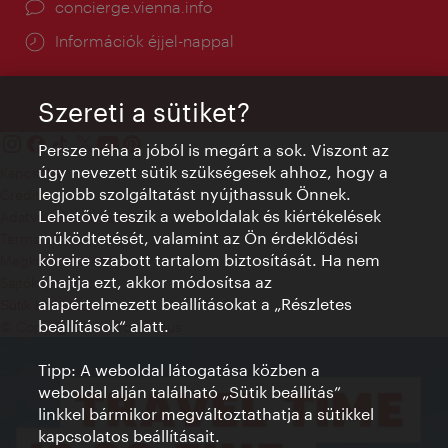
concierge.vienna.info
Információk éjjel-nappal
Szereti a sütiket?
Persze néha a jóból is megárt a sok. Viszont az
úgy nevezett sütik szükségesek ahhoz, hogy a
Kapcsolat
legjobb szolgáltatást nyújthassuk Önnek.
Credits
Lehetővé teszik a weboldalak és kiértékelések
Adatvédelmi nyilatkozat
működtetését, valamint az Ön érdeklődési
Terms of Use
köreire szabott tartalom biztosítását. Ha nem
Megközelíthetőség
óhajtja ezt, akkor módosítsa az
Sajtókapcsolat
alapértelmezett beállításokat a „Részletes
Sütik beállítása
beállítások“ alatt.
© Copyright WienTourismus
Tipp: A weboldal látogatása közben a
weboldal alján található „Sütik beállítás”
linkkel bármikor megváltoztathatja a sütikkel
kapcsolatos beállításait.