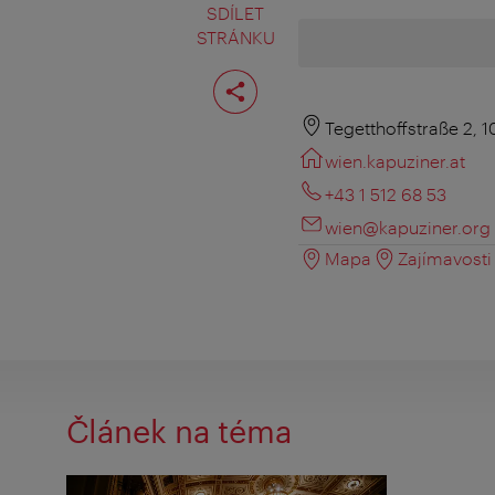
SDÍLET
STRÁNKU
Rozdělit
stranu
Tegetthoffstraße 2, 
wien.kapuziner.at
+43 1 512 68 53
wien@kapuziner.org
Mapa
Zajímavosti 
Článek na téma