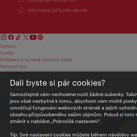
Informace 24 hodin denně
Kontakty
Credits
Prohlášení o ochraně osobních údajů
Terms of Use
Přístupnost
Kontakt pro tisk
Dali byste si pár cookies?
Nastavení cookies
© Copyright Wien Tourismus
Samozřejmě vám nechceme nutit žádné sušenky. Takzv
jsou však nezbytné k tomu, abychom vám mohli poskytn
umožňují fungování webových stránek a jejich vyhodno
obsahu přizpůsobeného vašim zájmům. Pokud si toto n
změnit v nabídce „Pokročilá nastavení“.
Tip: Své nastavení cookies můžete během návštěvy we