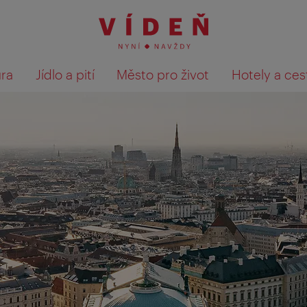
ura
Jídlo a pití
Město pro život
Hotely a ces
Výsledky hledání zobrazit 