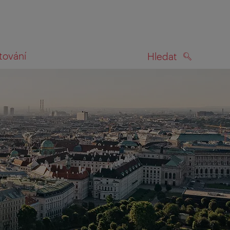
tování
Hledat
HLEDAT
na mapě