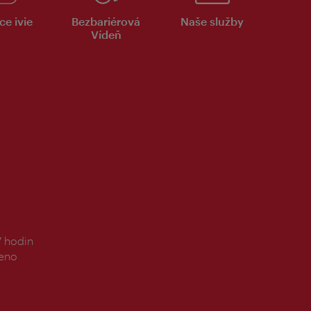
ce ivie
Bezbariérová
Naše služby
Vídeň
7 hodin
řeno