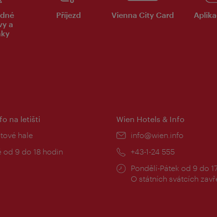
dné
Příjezd
Vienna City Card
Aplika
vy a
nky
fo na letišti
Wien Hotels & Info
:
etové hale
E-
info@wien.info
mail:
zní
 od 9 do 18 hodin
Telefon:
+43-1-24 555
Provozní
Pondělí-Pátek od 9 do 1
doba:
O státních svátcích zav