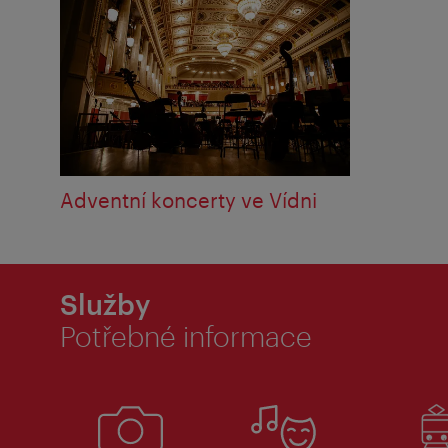
Adventní koncerty ve Vídni
Služby
Potřebné informace