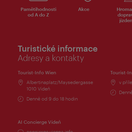
Pamětihodnosti
Akce
Hroma
od A do Z
dopra
jízde
Turistické informace
Adresy a kontakty
Tourist-Info Wien
Tourist-In
Místo:
Albertinaplatz/Maysedergasse
Místo
v příl
1010 Vídeň
Provo
Denně
Provozní
Denně od 9 do 18 hodin
doba:
doba:
AI Concierge Vídeň
concierge.vienna.info