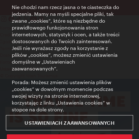
Nie chodzi nam rzecz jasna o te ciasteczka do
jedzenia. Mamy na myśli specjalne pliki, tak
zwane „cookies”, które są niezbędne do
prawidłowego funkcjonowania stron
Kontakt
internetowych, statystyk i ocen, a także treści
Credits
dostosowanych do Twoich zainteresowań.
Zgoda na przetwarzanie danych osobowych
Jeśli nie wyrażasz zgody na korzystanie z
Terms of Use
plików „cookies”, możesz zmienić ustawienia
Dostępność
domyślne w „Ustawieniach
Kontakt prasowy
zaawansowanych”.
Ustawienia cookies
© Copyright Wien Tourismus
Porada: Możesz zmienić ustawienia plików
„cookies” w dowolnym momencie podczas
swojej wizyty na stronie internetowej,
korzystając z linku „Ustawienia cookies” w
stopce na dole strony.
USTAWIENIACH ZAAWANSOWANYCH