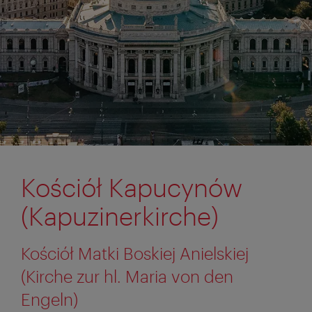
Kościół Kapucynów
(Kapuzinerkirche)
Kościół Matki Boskiej Anielskiej
(Kirche zur hl. Maria von den
Engeln)