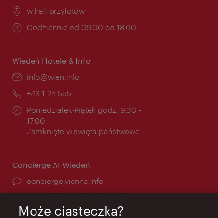
Miejsce:
w hali przylotów
Godziny
Codziennie od 09.00 do 18.00
otwarcia:
Wiedeń Hotele & Info
E-
info@wien.info
mail:
Telefon:
+43-1-24 555
Godziny
Poniedziałek-Piątek godz. 9.00 -
otwarcia:
17.00
Zamknięte w święta państwowe
Concierge AI Wiedeń
concierge.vienna.info
Informacje przez całą dobę
Może ciasteczka?