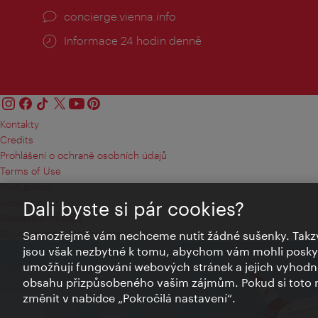
concierge.vienna.info
Informace 24 hodin denně
Kontakty
Credits
Prohlášení o ochraně osobních údajů
Terms of Use
Přístupnost
Kontakt pro tisk
Dali byste si pár cookies?
Nastavení cookies
© Copyright Wien Tourismus
Samozřejmě vám nechceme nutit žádné sušenky. Takzv
jsou však nezbytné k tomu, abychom vám mohli poskytn
umožňují fungování webových stránek a jejich vyhodno
obsahu přizpůsobeného vašim zájmům. Pokud si toto n
změnit v nabídce „Pokročilá nastavení“.