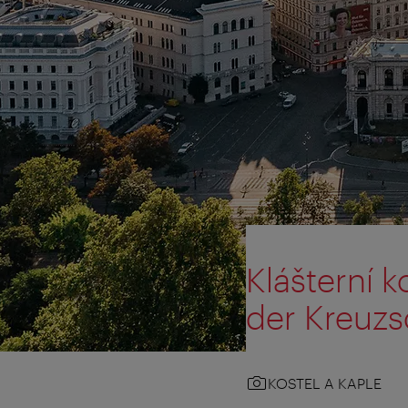
Klášterní k
der Kreuzs
KOSTEL A KAPLE