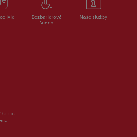
ce ivie
Bezbariérová
Naše služby
Vídeň
7 hodin
řeno