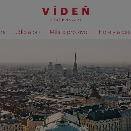
ura
Jídlo a pití
Město pro život
Hotely a ces
Výsledky hledání zobrazit 