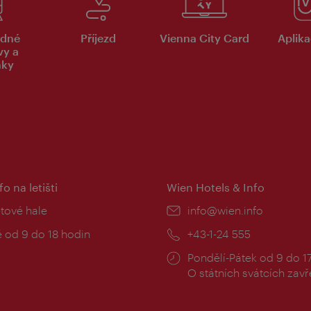
dné
Příjezd
Vienna City Card
Aplika
vy a
nky
fo na letišti
Wien Hotels & Info
:
etové hale
E-
info@wien.info
mail:
zní
 od 9 do 18 hodin
Telefon:
+43-1-24 555
Provozní
Pondělí-Pátek od 9 do 1
doba:
O státních svátcích zav