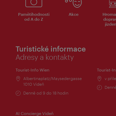
Pamětihodnosti
Akce
Hroma
od A do Z
dopra
jízde
Turistické informace
Adresy a kontakty
Tourist-Info Wien
Tourist-In
Místo:
Albertinaplatz/Maysedergasse
Místo
v příl
1010 Vídeň
Provo
Denně
Provozní
Denně od 9 do 18 hodin
doba:
doba:
AI Concierge Vídeň