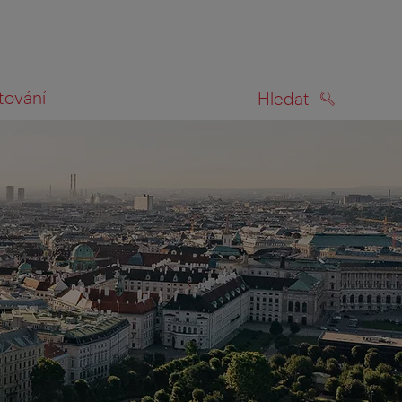
tování
Hledat
HLEDAT
na mapě