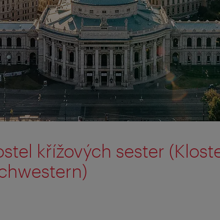
ostel křížových sester (Klost
chwestern)