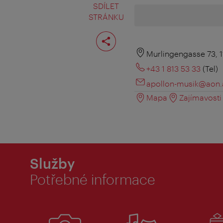
SDÍLET
STRÁNKU
Rozdělit
stranu
Murlingengasse 73, 
+43 1 813 53 33
(Tel)
apollon-musik@aon.
Mapa
Zajímavosti 
Služby
Potřebné informace