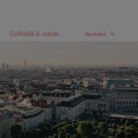
Szállodák & utazás
Keresés
KERESÉS
rképen