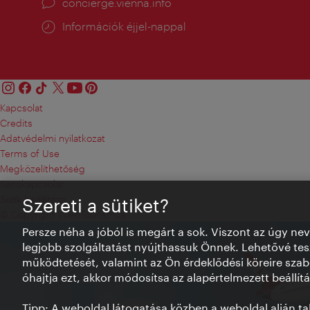
concierge.vienna.info
Információk éjjel-nappal
Kapcsolat
Credits
Adatvédelmi nyilatkozat
Terms of Use
Megközelíthetőség
Sajtókapcsolat
Sütik beállítása
Szereti a sütiket?
© Copyright WienTourismus
Persze néha a jóból is megárt a sok. Viszont az úgy ne
legjobb szolgáltatást nyújthassuk Önnek. Lehetővé tesz
működtetését, valamint az Ön érdeklődési köreire szab
óhajtja ezt, akkor módosítsa az alapértelmezett beállítá
Tipp: A weboldal látogatása közben a weboldal alján talá