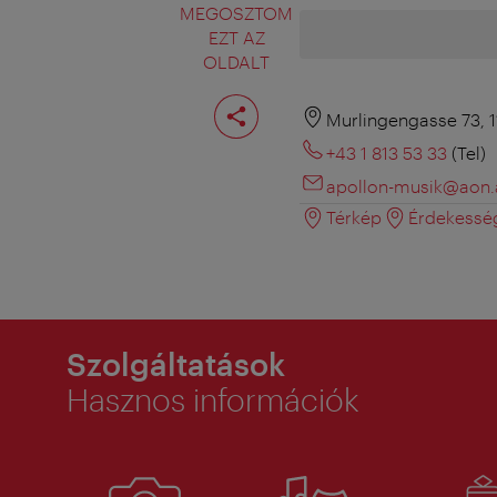
MEGOSZTOM
EZT AZ
OLDALT
Oldal
megosztása
Murlingengasse 73, 
+43 1 813 53 33
(Tel)
apollon-musik@aon.
Térkép
Érdekessé
Szolgáltatások
Hasznos információk