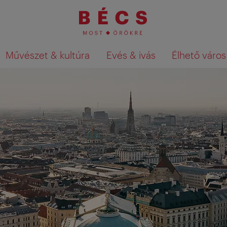
Művészet & kultúra
Evés & ivás
Élhető város
Keresési találatok megjelenítése a té