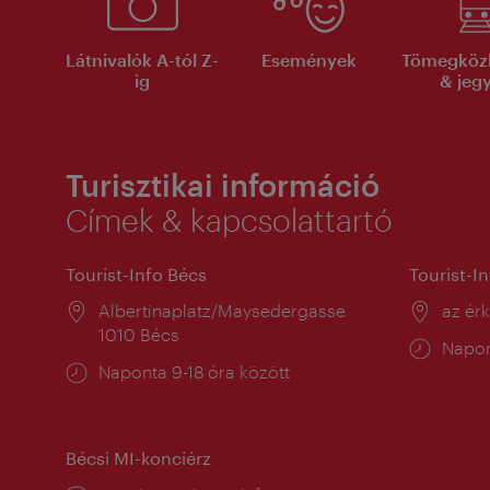
Látnivalók A-tól Z-
Események
Tömegköz
ig
& jeg
Turisztikai információ
Címek & kapcsolattartó
Tourist-Info Bécs
Tourist-I
Helyszín:
Albertinaplatz/Maysedergasse
Helysz
az ér
1010 Bécs
Nyitv
Napon
Nyitva
Naponta 9-18 óra között
tartás
tartás:
Bécsi MI-konciérz