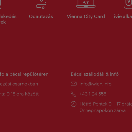
lekedés
Odautazás
Vienna City Card
ivie al
yek
nfo a bécsi repülőtéren
Bécsi szállodák & infó
ín:
kezési csarnokban
E-
info@wien.info
mail:
a
ta 9-18 óra között
Telefon:
+43-1-24 555
:
Nyitva
Hétfő-Péntek 9 – 17 órái
tartás:
Ünnepnapokon zárva