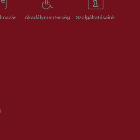
kalmazás
Akadálymentesség
Szolgáltatásaink
g