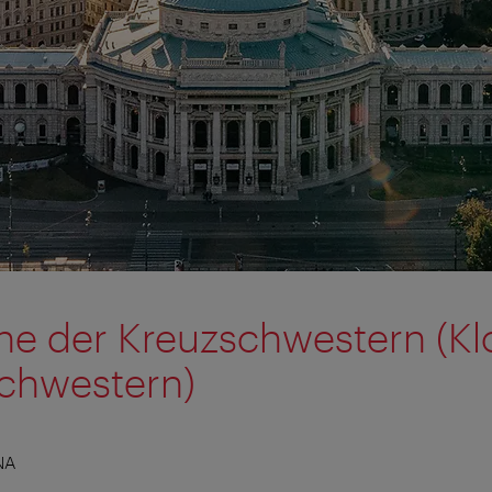
che der Kreuzschwestern (Kl
chwestern)
NA