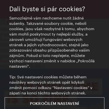
Dali byste si pár cookies?
Samozřejmě vám nechceme nutit žádné
sušenky. Takzvané soubory cookie, neboli
cookies, jsou však nezbytné k tomu, abychom
Kontakty
vám mohli poskytnout ty nejlepší služby, a
Credits
zároveň umožňují fungování webových
Prohlášení o ochraně osobních údajů
stránek a jejich vyhodnocování, stejně jako
Terms of Use
zobrazování obsahu přizpůsobeného vašim
Přístupnost
zájmům. Pokud si toto nepřejete, můžete
Kontakt pro tisk
výchozí nastavení změnit v nabídce „Pokročilá
Nastavení cookies
nastavení“.
© Copyright Wien Tourismus
Tip: Své nastavení cookies můžete během
návštěvy webových stránek opět kdykoli
změnit pomocí odkazu “Nastavení cookies” v
zápatí na konci těchto webových stránek.
POKROČILÉM NASTAVENÍ