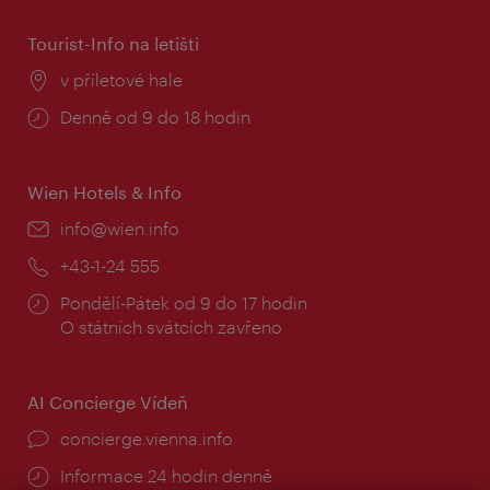
Tourist-Info na letišti
Místo:
v příletové hale
Provozní
Denně od 9 do 18 hodin
doba:
Wien Hotels & Info
E-
info@wien.info
mail:
Telefon:
+43-1-24 555
Provozní
Pondělí-Pátek od 9 do 17 hodin
doba:
O státních svátcích zavřeno
AI Concierge Vídeň
concierge.vienna.info
Informace 24 hodin denně