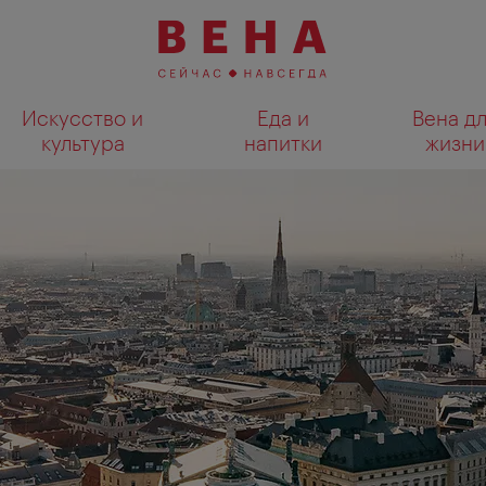
Искусство и
Еда и
Вена д
культура
напитки
жизни
Показать результаты поиска н