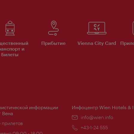
щественный
Прибытие
Vienna City Card
Прило
ранспорт и
Билеты
ристической информации
Инфоцентр Wien Hotels & 
 Вена
Эл.
info@wien.info
ложение:
е прилетов
почта:
Телефон:
+43-1-24 555
евно 09:00 - 18:00