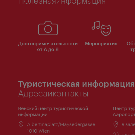
Полезнаяинформация
Достопримечательности
Мероприятия
Об
от А до Я
т
Туристическая информация
Адресаиконтакты
Венский центр туристической
Центр ту
информации
Аэропорт
Расположение:
Albertinaplatz/Maysedergasse
Распо
в зал
1010 Wien
Часы
ежедн