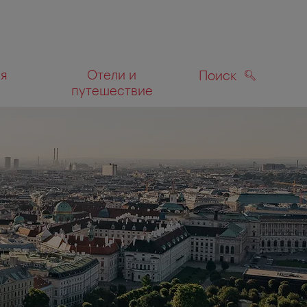
ля
Отели и
Поиск
путешествие
ПОИСК
а карте