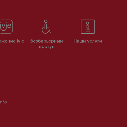
жение ivie
безбарьерный
Наши услуги
доступ
Info