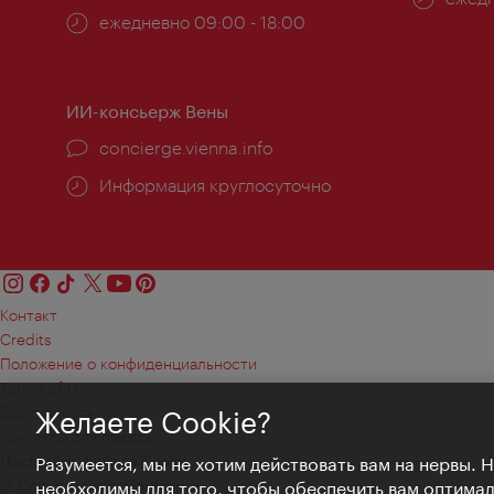
Часы
ежедневно 09:00 - 18:00
работ
работы:
ИИ-консьерж Вены
concierge.vienna.info
Информация круглосуточно
Контакт
Credits
Положение о конфиденциальности
Terms of Use
Доступность
Желаете Cookie?
Контакты для прессы
Настройки файлов Cookie
Разумеется, мы не хотим действовать вам на нервы. 
© Copyright WienTourismus
необходимы для того, чтобы обеспечить вам оптима