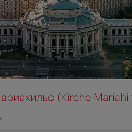
риахильф (Kirche Mariahil
А