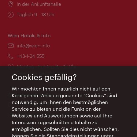
Ort:
in der Ankunftshalle
Öffnungszeiten:
Täglich 9 - 18 Uhr
Wien Hotels & Info
Email:
info@wien.info
Telefon:
+43-1-24 555
Öffnungszeiten:
Montag - Freitag 9 – 17 Uhr
Feiertags geschlossen
Cookies gefällig?
Wir möchten Ihnen natürlich nicht auf den
AI Concierge Wien
Keks gehen. Aber so genannte “Cookies” sind
notwendig, um Ihnen den bestmöglichen
Ort:
concierge.wien.info
Service zu bieten und die Funktion der
Öffnungszeiten:
Informationen rund um die Uhr
Websites und Auswertungen sowie auf Ihre
Interessen zugeschnittene Inhalte zu
ermöglichen. Sollten Sie dies nicht wünschen,
können Sie die Standardeinstellungen unter