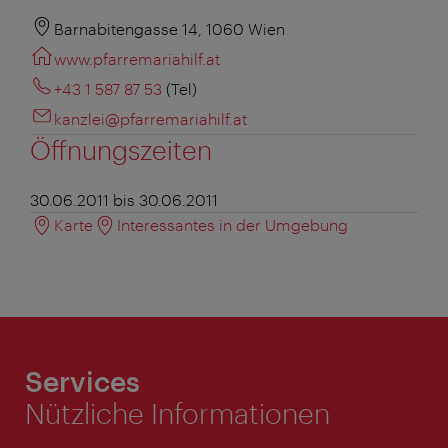
Barnabitengasse 14, 1060 Wien
www.pfarremariahilf.at
+43 1 587 87 53
(Tel)
kanzlei@pfarremariahilf.at
Öffnungszeiten
30.06.2011 bis 30.06.2011
Karte
Interessantes in der Umgebung
Services
Nützliche Informationen