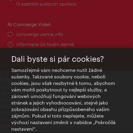
doba:
O státních svátcích zavřeno
AI Concierge Vídeň
concierge.vienna.info
Informace 24 hodin denně
Dali byste si pár cookies?
Samozřejmě vám nechceme nutit žádné
sušenky. Takzvané soubory cookie, neboli
cookies, jsou však nezbytné k tomu, abychom
Kontakty
vám mohli poskytnout ty nejlepší služby, a
Credits
zároveň umožňují fungování webových
Prohlášení o ochraně osobních údajů
stránek a jejich vyhodnocování, stejně jako
Terms of Use
zobrazování obsahu přizpůsobeného vašim
Přístupnost
zájmům. Pokud si toto nepřejete, můžete
Kontakt pro tisk
výchozí nastavení změnit v nabídce „Pokročilá
Nastavení cookies
nastavení“.
© Copyright Wien Tourismus