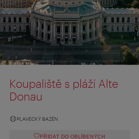
Koupaliště s pláží Alte
Donau
PLAVECKÝ BAZÉN
PŘIDAT DO OBLÍBENÝCH