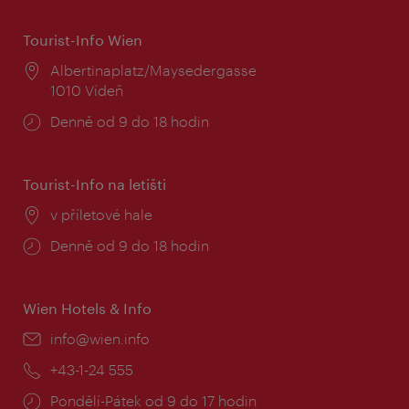
Tourist-Info Wien
Místo:
Albertinaplatz/Maysedergasse
1010 Vídeň
Provozní
Denně od 9 do 18 hodin
doba:
Tourist-Info na letišti
Místo:
v příletové hale
Provozní
Denně od 9 do 18 hodin
doba:
Wien Hotels & Info
E-
info@wien.info
mail:
Telefon:
+43-1-24 555
Provozní
Pondělí-Pátek od 9 do 17 hodin