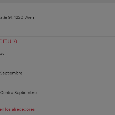
raße 91, 1220 Wien
ertura
May
o Septiembre
a Centro Septiembre
 en los alrededores