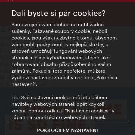
Dali byste si pár cookies?
Samozřejmě vám nechceme nutit žádné
sušenky. Takzvané soubory cookie, neboli
cookies, jsou však nezbytné k tomu, abychom
Kontakty
vám mohli poskytnout ty nejlepší služby, a
Credits
zároveň umožňují fungování webových
Prohlášení o ochraně osobních údajů
stránek a jejich vyhodnocování, stejně jako
Terms of Use
zobrazování obsahu přizpůsobeného vašim
Přístupnost
zájmům. Pokud si toto nepřejete, můžete
Kontakt pro tisk
výchozí nastavení změnit v nabídce „Pokročilá
Nastavení cookies
nastavení“.
© Copyright Wien Tourismus
Tip: Své nastavení cookies můžete během
návštěvy webových stránek opět kdykoli
změnit pomocí odkazu “Nastavení cookies” v
zápatí na konci těchto webových stránek.
POKROČILÉM NASTAVENÍ