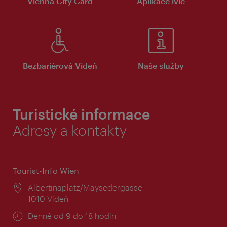
Vienna City Card
Aplikace ivie
Bezbariérová Vídeň
Naše služby
Turistické informace
Adresy a kontakty
Tourist-Info Wien
Místo:
Albertinaplatz/Maysedergasse
1010 Vídeň
Provozní
Denně od 9 do 18 hodin
doba: