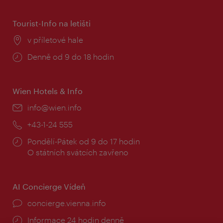
Tourist-Info na letišti
Místo:
v příletové hale
Provozní
Denně od 9 do 18 hodin
doba:
Wien Hotels & Info
E-
info@wien.info
mail:
Telefon:
+43-1-24 555
Provozní
Pondělí-Pátek od 9 do 17 hodin
doba:
O státních svátcích zavřeno
AI Concierge Vídeň
concierge.vienna.info
Informace 24 hodin denně