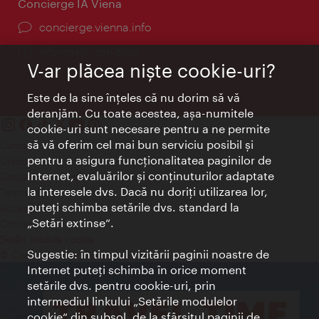
Concierge IA Viena
concierge.vienna.info
Informații non-stop
V-ar plăcea nişte cookie-uri?
Este de la sine înţeles că nu dorim să vă
deranjăm. Cu toate acestea, aşa-numitele
cookie-uri sunt necesare pentru a ne permite
să vă oferim cel mai bun serviciu posibil şi
Contact
pentru a asigura funcţionalitatea paginilor de
Credits
Internet, evaluărilor şi conţinuturilor adaptate
Declaraţie privind protecţia datelor
la interesele dvs. Dacă nu doriţi utilizarea lor,
Terms of Use
puteţi schimba setările dvs. standard la
Accesibilitate
„Setări extinse“.
Contact presa
Setări module cookie
Sugestie: în timpul vizitării paginii noastre de
© Copyright Wien Tourismus
Internet puteţi schimba în orice moment
setările dvs. pentru cookie-uri, prin
intermediul linkului „Setările modulelor
cookie“ din subsol, de la sfârşitul paginii de