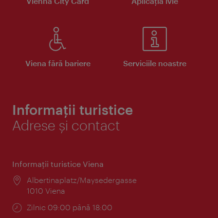
Vienna City Card
Aplicaţia ivie
Viena fără bariere
Serviciile noastre
Informații turistice
Adrese și contact
Informaţii turistice Viena
Locul:
Albertinaplatz/Maysedergasse
1010 Viena
Program:
Zilnic 09:00 până 18:00