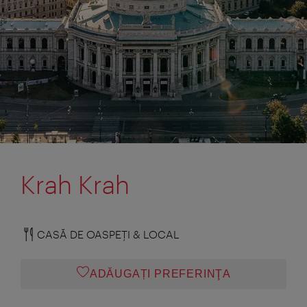
Krah Krah
CASĂ DE OASPEŢI & LOCAL
ADĂUGAȚI PREFERINŢA