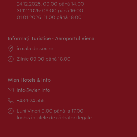
24.12.2025: 09:00 până 14:00
31.12.2025: 09:00 până 16:00
01.01.2026: 11:00 până 18:00
Informaţii turistice - Aeroportul Viena
Locul:
în sala de sosire
Program:
Zilnic 09:00 până 18:00
Wien Hotels & Info
E-
info@wien.info
mail:
Telefon:
+43-1-24 555
Program:
Luni-Vineri 9:00 până la 17:00
Închis în zilele de sărbători legale