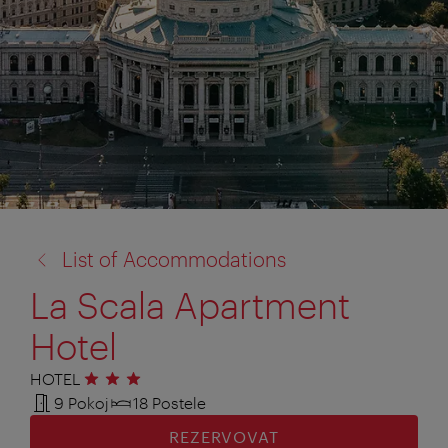
zpět
List of Accommodations
na:
La Scala Apartment
Hotel
HOTEL
3 hvězdičky
9 Pokoj
18 Postele
REZERVOVAT