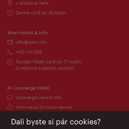
Místo:
v příletové hale
Provozní
Denně od 9 do 18 hodin
doba:
Wien Hotels & Info
E-
info@wien.info
mail:
Telefon:
+43-1-24 555
Provozní
Pondělí-Pátek od 9 do 17 hodin
doba:
O státních svátcích zavřeno
AI Concierge Vídeň
concierge.vienna.info
Informace 24 hodin denně
Dali byste si pár cookies?