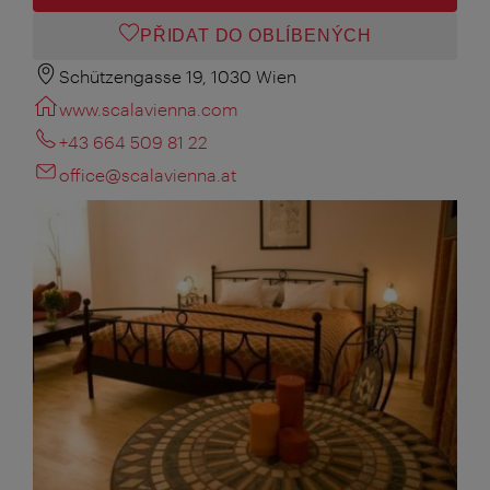
PŘIDAT DO OBLÍBENÝCH
Schützengasse 19, 1030 Wien
www.scalavienna.com
+43 664 509 81 22
office@scalavienna.at