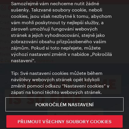
Samozřejmě vám nechceme nutit žádné
sušenky. Takzvané soubory cookie, neboli
cookies, jsou však nezbytné k tomu, abychom
Kontakty
vám mohli poskytnout ty nejlepší služby, a
Credits
zároveň umožňují fungování webových
Prohlášení o ochraně osobních údajů
stránek a jejich vyhodnocování, stejně jako
Terms of Use
zobrazování obsahu přizpůsobeného vašim
Přístupnost
zájmům. Pokud si toto nepřejete, můžete
Kontakt pro tisk
výchozí nastavení změnit v nabídce „Pokročilá
Nastavení cookies
nastavení“.
© Copyright Wien Tourismus
Tip: Své nastavení cookies můžete během
návštěvy webových stránek opět kdykoli
změnit pomocí odkazu “Nastavení cookies” v
zápatí na konci těchto webových stránek.
POKROČILÉM NASTAVENÍ
PŘIJMOUT VŠECHNY SOUBORY COOKIES