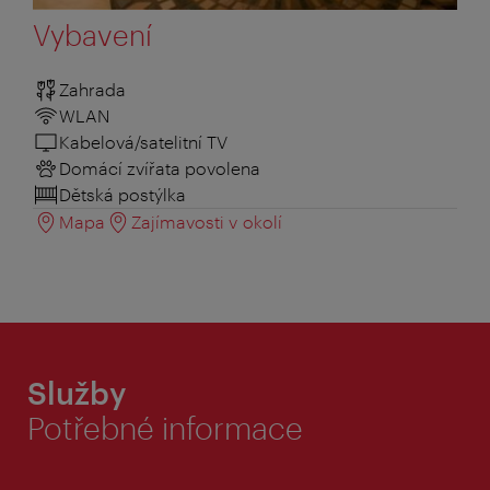
Vybavení
Zahrada
WLAN
Kabelová/satelitní TV
Domácí zvířata povolena
Dětská postýlka
Mapa
Zajímavosti v okolí
Služby
Potřebné informace