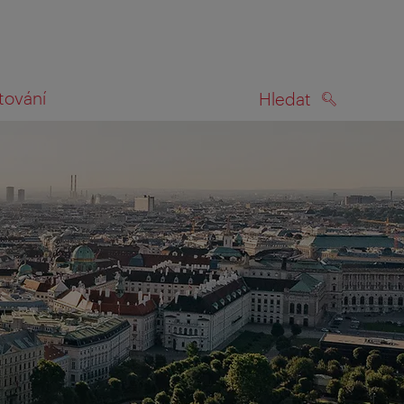
tování
Hledat
HLEDAT
na mapě