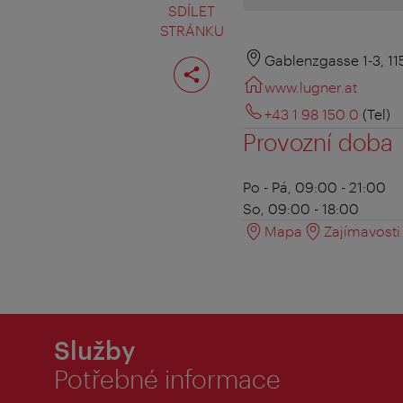
SDÍLET
STRÁNKU
Rozdělit
Gablenzgasse 1-3, 1
stranu
www.lugner.at
+43 1 98 150 0
(Tel)
Provozní doba
Po - Pá, 09:00 - 21:00
So, 09:00 - 18:00
Mapa
Zajímavosti 
Služby
Potřebné informace