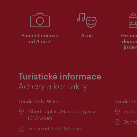
Pamětihodnosti
Akce
Hroma
od A do Z
dopra
jízde
Turistické informace
Adresy a kontakty
Tourist-Info Wien
Tourist-In
Místo:
Albertinaplatz/Maysedergasse
Místo
v příl
1010 Vídeň
Provo
Denně
Provozní
Denně od 9 do 18 hodin
doba:
doba: