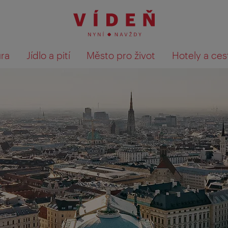
ura
Jídlo a pití
Město pro život
Hotely a ces
Výsledky hledání zobrazit 