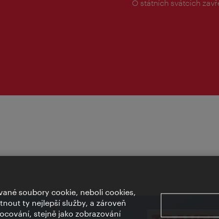
doba:
O státních svátcích zav
ané soubory cookie, neboli cookies,
out ty nejlepší služby, a zároveň
cování, stejně jako zobrazování