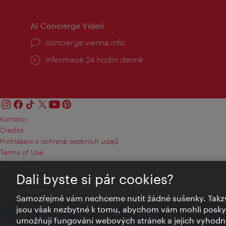
AI Concierge Vídeň
concierge.vienna.info
Informace 24 hodin denně
Kontakty
Credits
Prohlášení o ochraně osobních údajů
Terms of Use
Přístupnost
Kontakt pro tisk
Dali byste si pár cookies?
Nastavení cookies
© Copyright Wien Tourismus
Samozřejmě vám nechceme nutit žádné sušenky. Takzv
jsou však nezbytné k tomu, abychom vám mohli poskytn
umožňují fungování webových stránek a jejich vyhodno