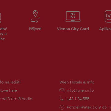
dné
Příjezd
Vienna City Card
Aplika
vy a
nky
fo na letišti
Wien Hotels & Info
:
etové hale
E-
info@wien.info
mail:
zní
 od 9 do 18 hodin
Telefon:
+43-1-24 555
Provozní
Pondělí-Pátek od 9 do 1