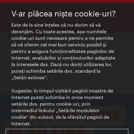
Informații non-stop
V-ar plăcea nişte cookie-uri?
Este de la sine înţeles că nu dorim să vă
deranjăm. Cu toate acestea, aşa-numitele
cookie-uri sunt necesare pentru a ne permite
să vă oferim cel mai bun serviciu posibil şi
Contact
pentru a asigura funcţionalitatea paginilor de
Credits
Internet, evaluărilor şi conţinuturilor adaptate
Declaraţie privind protecţia datelor
la interesele dvs. Dacă nu doriţi utilizarea lor,
Terms of Use
puteţi schimba setările dvs. standard la
Accesibilitate
„Setări extinse“.
Contact presa
Setări module cookie
Sugestie: în timpul vizitării paginii noastre de
© Copyright Wien Tourismus
Internet puteţi schimba în orice moment
setările dvs. pentru cookie-uri, prin
intermediul linkului „Setările modulelor
cookie“ din subsol, de la sfârşitul paginii de
Internet.