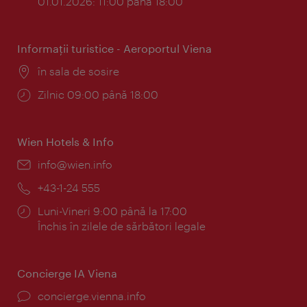
01.01.2026: 11:00 până 18:00
Informaţii turistice - Aeroportul Viena
Locul:
în sala de sosire
Program:
Zilnic 09:00 până 18:00
Wien Hotels & Info
E-
info@wien.info
mail:
Telefon:
+43-1-24 555
Program:
Luni-Vineri 9:00 până la 17:00
Închis în zilele de sărbători legale
Concierge IA Viena
concierge.vienna.info