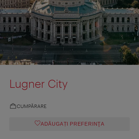
Lugner City
CUMPĂRARE
ADĂUGAȚI PREFERINŢA