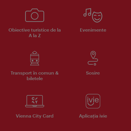
Obiective turistice de la
Evenimente
A la Z
Transport în comun &
Sosire
biletele
Vienna City Card
Aplicaţia ivie