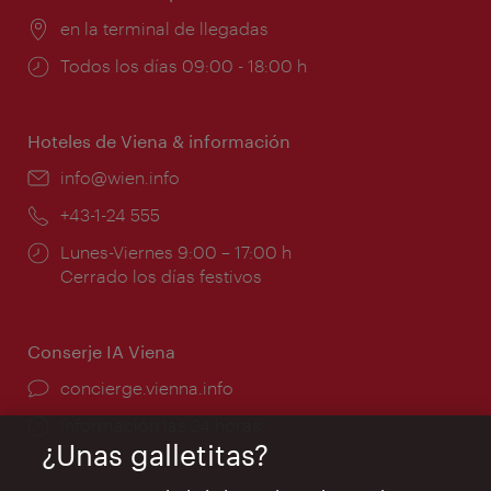
Lugar:
en la terminal de llegadas
Horarios
Todos los días 09:00 - 18:00 h
de
apertura:
Hoteles de Viena & información
e-
info@wien.info
mail:
Teléfono:
+43-1-24 555
Horarios
Lunes-Viernes 9:00 – 17:00 h
de
Cerrado los días festivos
apertura:
Conserje IA Viena
concierge.vienna.info
Información las 24 horas
¿Unas galletitas?