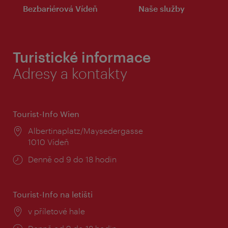
Bezbariérová Vídeň
Naše služby
Turistické informace
Adresy a kontakty
Tourist-Info Wien
Místo:
Albertinaplatz/Maysedergasse
1010 Vídeň
Provozní
Denně od 9 do 18 hodin
doba:
Tourist-Info na letišti
Místo:
v příletové hale