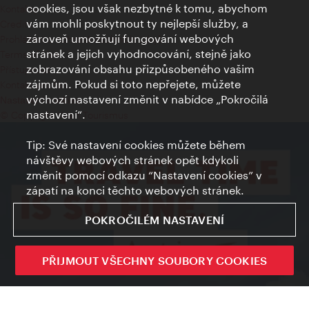
cookies, jsou však nezbytné k tomu, abychom
Kontakty
vám mohli poskytnout ty nejlepší služby, a
Credits
zároveň umožňují fungování webových
Prohlášení o ochraně osobních údajů
stránek a jejich vyhodnocování, stejně jako
Terms of Use
zobrazování obsahu přizpůsobeného vašim
Přístupnost
zájmům. Pokud si toto nepřejete, můžete
Kontakt pro tisk
výchozí nastavení změnit v nabídce „Pokročilá
Nastavení cookies
nastavení“.
© Copyright Wien Tourismus
Tip: Své nastavení cookies můžete během
návštěvy webových stránek opět kdykoli
změnit pomocí odkazu “Nastavení cookies” v
zápatí na konci těchto webových stránek.
POKROČILÉM NASTAVENÍ
PŘIJMOUT VŠECHNY SOUBORY COOKIES