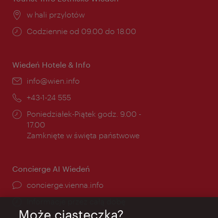
Miejsce:
w hali przylotów
Godziny
Codziennie od 09.00 do 18.00
otwarcia:
Wiedeń Hotele & Info
E-
info@wien.info
mail:
Telefon:
+43-1-24 555
Godziny
Poniedziałek-Piątek godz. 9.00 -
otwarcia:
17.00
Zamknięte w święta państwowe
Concierge AI Wiedeń
concierge.vienna.info
Informacje przez całą dobę
Może ciasteczka?