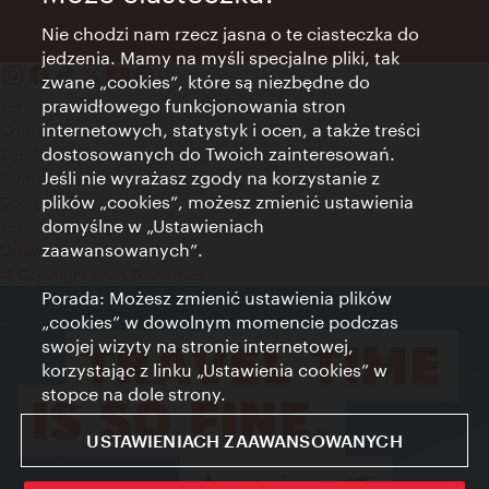
Nie chodzi nam rzecz jasna o te ciasteczka do
jedzenia. Mamy na myśli specjalne pliki, tak
zwane „cookies”, które są niezbędne do
prawidłowego funkcjonowania stron
Kontakt
internetowych, statystyk i ocen, a także treści
Credits
dostosowanych do Twoich zainteresowań.
Zgoda na przetwarzanie danych osobowych
Jeśli nie wyrażasz zgody na korzystanie z
Terms of Use
plików „cookies”, możesz zmienić ustawienia
Dostępność
domyślne w „Ustawieniach
Kontakt prasowy
zaawansowanych”.
Ustawienia cookies
© Copyright Wien Tourismus
Porada: Możesz zmienić ustawienia plików
„cookies” w dowolnym momencie podczas
swojej wizyty na stronie internetowej,
korzystając z linku „Ustawienia cookies” w
stopce na dole strony.
USTAWIENIACH ZAAWANSOWANYCH