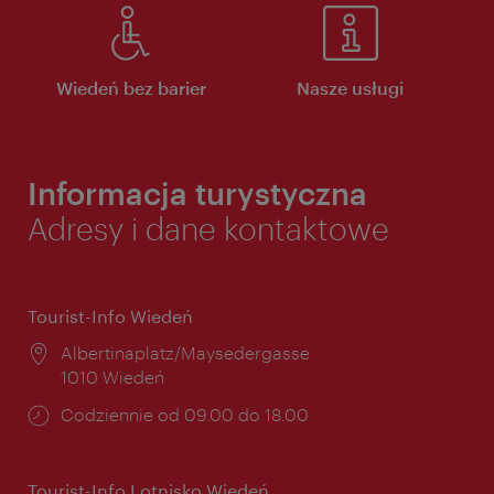
Wiedeń bez barier
Nasze usługi
Informacja turystyczna
Adresy i dane kontaktowe
Tourist-Info Wiedeń
Miejsce:
Albertinaplatz/Maysedergasse
1010 Wiedeń
Godziny
Codziennie od 09.00 do 18.00
otwarcia:
Tourist-Info Lotnisko Wiedeń