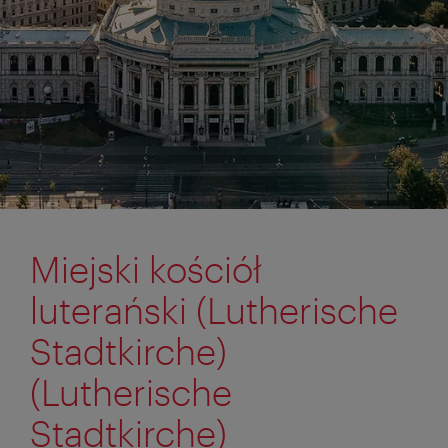
Miejski kościół
luterański (Lutherische
Stadtkirche)
(Lutherische
Stadtkirche)