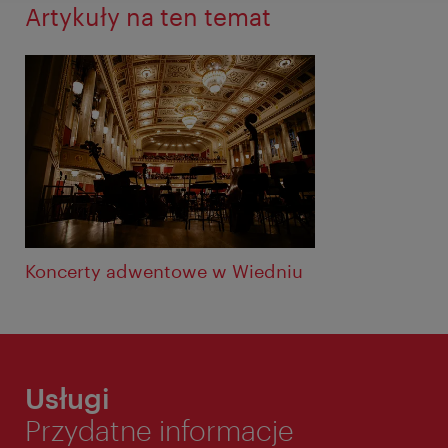
Artykuły na ten temat
Koncerty adwentowe w Wiedniu
Usługi
Przydatne informacje