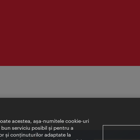
toate acestea, aşa-numitele cookie-uri
bun serviciu posibil şi pentru a
or şi conţinuturilor adaptate la