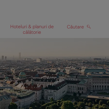
Hoteluri & planuri de
Căutare
călătorie
CĂUTARE
 hartă