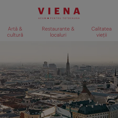
Artă &
Restaurante &
Calitatea
cultură
localuri
vieții
Afişare rezultate căutare pe