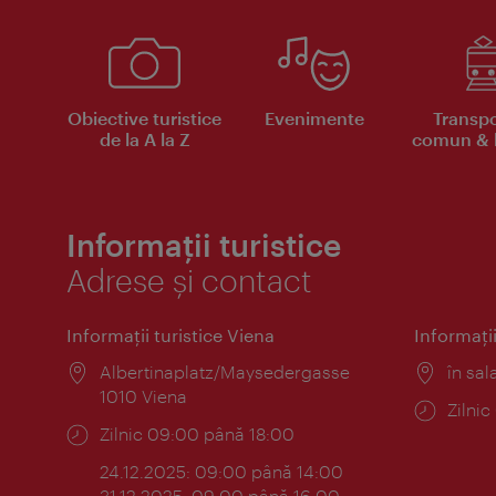
Obiective turistice
Evenimente
Transpo
de la A la Z
comun & b
Informații turistice
Adrese și contact
Informaţii turistice Viena
Informaţii
Locul:
Albertinaplatz/Maysedergasse
Locul
în sal
1010 Viena
Progr
Zilni
Program:
Zilnic 09:00 până 18:00
24.12.2025: 09:00 până 14:00
31.12.2025: 09:00 până 16:00