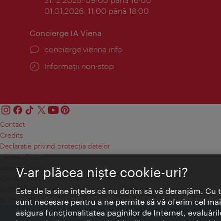
01.01.2026: 11:00 până 18:00
Concierge IA Viena
concierge.vienna.info
Informații non-stop
Contact
Credits
Declaraţie privind protecţia datelor
Terms of Use
Accesibilitate
V-ar plăcea nişte cookie-uri?
Contact presa
Setări module cookie
Este de la sine înţeles că nu dorim să vă deranjăm. Cu 
© Copyright Wien Tourismus
sunt necesare pentru a ne permite să vă oferim cel mai 
asigura funcţionalitatea paginilor de Internet, evaluăril