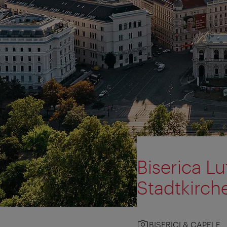
Biserica L
Stadtkirch
BISERICI & CAPELE