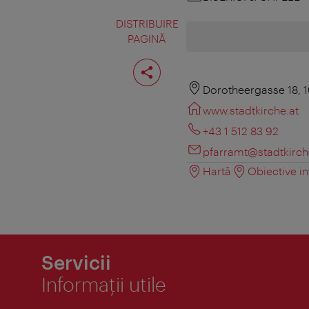
DISTRIBUIRE
PAGINĂ
Distribuiţi
pagina
Dorotheergasse 18, 
www.stadtkirche.at
+43 1 512 83 92
pfarramt@stadtkirch
Hartă
Obiective in
Servicii
Informaţii utile