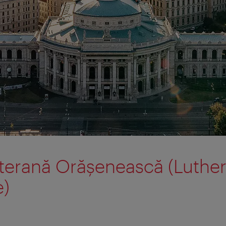
uterană Orăşenească (Luthe
e)