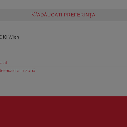
ADĂUGAȚI PREFERINŢA
1010 Wien
e.at
teresante în zonă