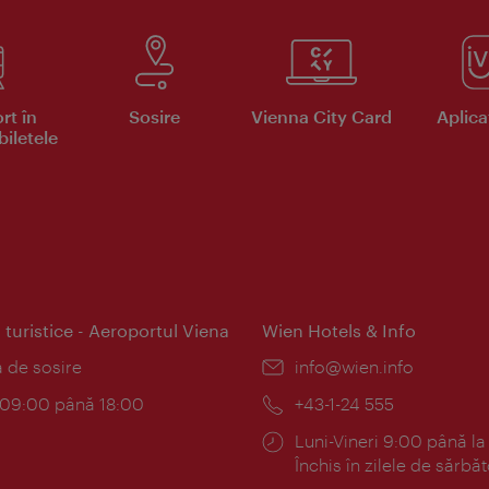
rt în
Sosire
Vienna City Card
Aplicaţ
iletele
 turistice - Aeroportul Viena
Wien Hotels & Info
:
a de sosire
E-
info@wien.info
mail:
am:
c 09:00 până 18:00
Telefon:
+43-1-24 555
Program:
Luni-Vineri 9:00 până la
Închis în zilele de sărbăt