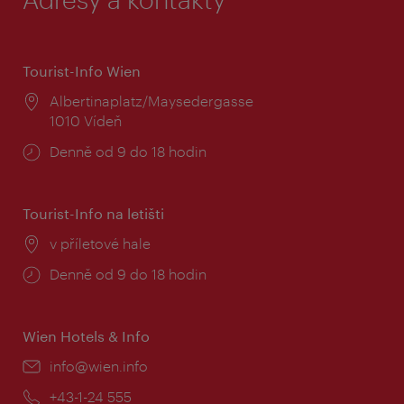
Tourist-Info Wien
Místo:
Albertinaplatz/Maysedergasse
1010 Vídeň
Provozní
Denně od 9 do 18 hodin
doba:
Tourist-Info na letišti
Místo:
v příletové hale
Provozní
Denně od 9 do 18 hodin
doba:
Wien Hotels & Info
E-
info@wien.info
mail:
Telefon:
+43-1-24 555