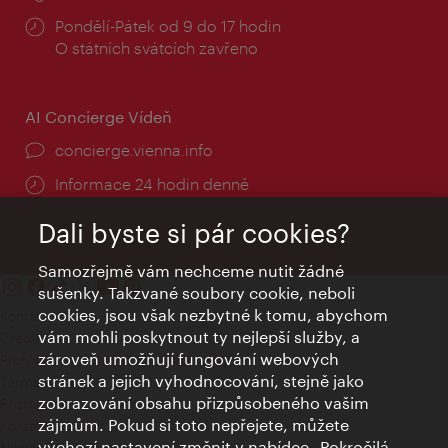
Provozní
Pondělí-Pátek od 9 do 17 hodin
doba:
O státních svátcích zavřeno
AI Concierge Vídeň
concierge.vienna.info
Informace 24 hodin denně
Dali byste si pár cookies?
Samozřejmě vám nechceme nutit žádné
sušenky. Takzvané soubory cookie, neboli
cookies, jsou však nezbytné k tomu, abychom
Kontakty
vám mohli poskytnout ty nejlepší služby, a
Credits
zároveň umožňují fungování webových
Prohlášení o ochraně osobních údajů
stránek a jejich vyhodnocování, stejně jako
Terms of Use
zobrazování obsahu přizpůsobeného vašim
Přístupnost
zájmům. Pokud si toto nepřejete, můžete
Kontakt pro tisk
výchozí nastavení změnit v nabídce „Pokročilá
Nastavení cookies