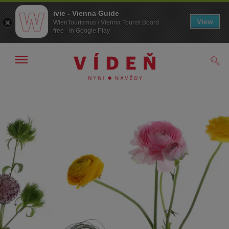
ivie - Vienna Guide
View
WienTourismus / Vienna Tourist Board
free - In Google Play
Zobrazit/skrýt
Hled
navigační
panel
Přejít
Přejít
na
k obsahu
procházení