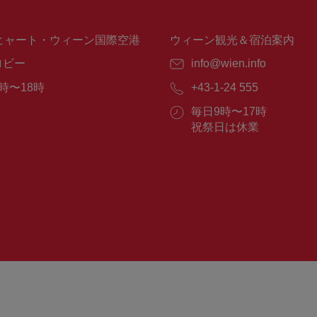
ヒャート・ウィーン国際空港
ウィーン観光＆宿泊案内
ロビー
E
info@wien.info
メ
時〜18時
電
+43-1-24 555
ー
話
ル：
営
毎日9時〜17時
番
業
祝祭日は休業
号：
時
間：