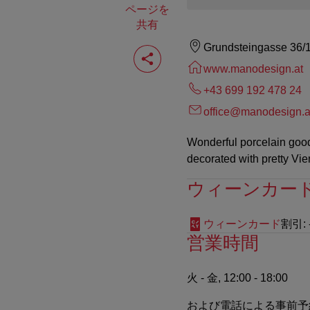
ページを
共有
ペ
Grundsteingasse 36/1
ー
www.manodesign.at
ジ
を
+43 699 192 478 24
共
有
office@manodesign.a
す
る
Wonderful porcelain goods
decorated with pretty Vie
ウィーンカー
ウィーンカード
割引
:
営業時間
火 - 金, 12:00 - 18:00
および電話による事前予