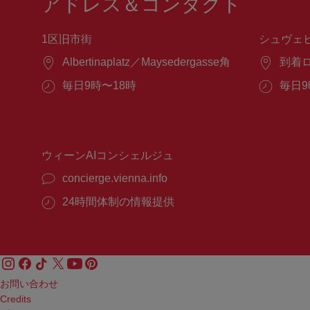
アドレス＆コンタクト
1区旧市街
シュヴェ
場
Albertinaplatz／Maysedergasse角
場
到着
所：
所：
営
毎日9時〜18時
営
毎日9
業
業
時
時
間：
間：
ウィーンAIコンシェルジュ
concierge.vienna.info
24時間体制の情報提供
お問い合わせ
Credits