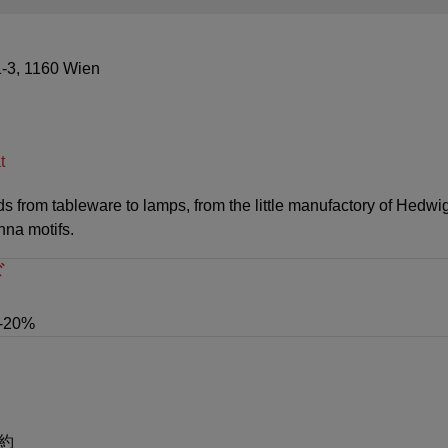
-3, 1160 Wien
t
 from tableware to lamps, from the little manufactory of Hedwig
nna motifs.
ド
 -20%
約