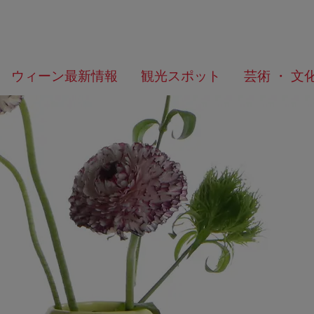
メ
こ
何
ウィーン最新情報
観光スポット
芸術 ・ 文
ニ
の
を
ュ
ペ
お
ー
ー
探
へ
ジ
し
の
で
ト
す
ッ
か？
プ
へ