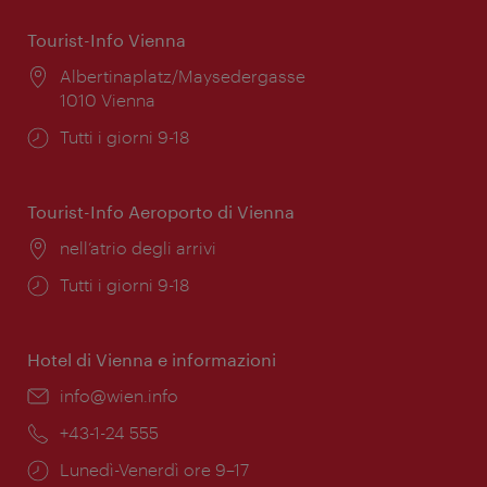
Tourist-Info Vienna
Posizione:
Albertinaplatz/Maysedergasse
1010 Vienna
Orari
Tutti i giorni 9-18
di
apertura:
Tourist-Info Aeroporto di Vienna
Posizione:
nell’atrio degli arrivi
Orari
Tutti i giorni 9-18
di
apertura:
Hotel di Vienna e informazioni
Email:
info@wien.info
Telefono:
+43-1-24 555
Orari
Lunedì-Venerdì ore 9–17