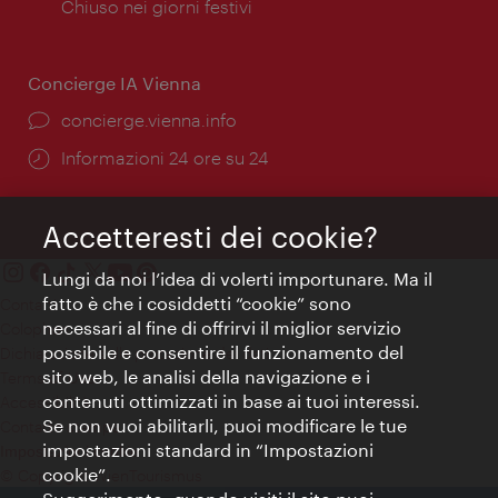
di
Chiuso nei giorni festivi
apertura:
Concierge IA Vienna
Ort:
concierge.vienna.info
Öffnungszeiten:
Informazioni 24 ore su 24
Accetteresti dei cookie?
Lungi da noi l’idea di volerti importunare. Ma il
fatto è che i cosiddetti “cookie” sono
Contatti
necessari al fine di offrirvi il miglior servizio
Colophon
possibile e consentire il funzionamento del
Dichiarazione sulla protezione dei dati
sito web, le analisi della navigazione e i
Terms of Use
contenuti ottimizzati in base ai tuoi interessi.
Accessibilità
Se non vuoi abilitarli, puoi modificare le tue
Contatto stampa
impostazioni standard in “Impostazioni
Impostazioni cookie
cookie”.
© Copyright WienTourismus