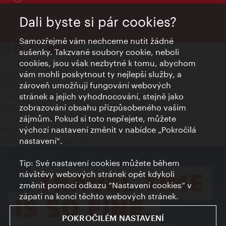
Dali byste si pár cookies?
Samozřejmě vám nechceme nutit žádné
sušenky. Takzvané soubory cookie, neboli
cookies, jsou však nezbytné k tomu, abychom
Kontakty
vám mohli poskytnout ty nejlepší služby, a
Credits
zároveň umožňují fungování webových
Prohlášení o ochraně osobních údajů
stránek a jejich vyhodnocování, stejně jako
Terms of Use
zobrazování obsahu přizpůsobeného vašim
Přístupnost
zájmům. Pokud si toto nepřejete, můžete
Kontakt pro tisk
výchozí nastavení změnit v nabídce „Pokročilá
Nastavení cookies
nastavení“.
© Copyright Wien Tourismus
Tip: Své nastavení cookies můžete během
návštěvy webových stránek opět kdykoli
změnit pomocí odkazu “Nastavení cookies” v
zápatí na konci těchto webových stránek.
POKROČILÉM NASTAVENÍ