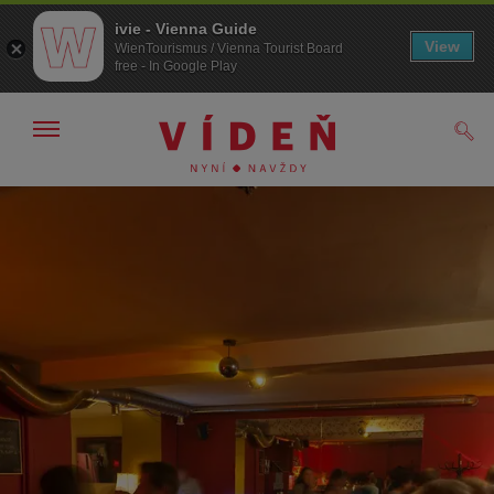
ivie - Vienna Guide
View
WienTourismus / Vienna Tourist Board
free - In Google Play
Zobrazit/skrýt
Hled
navigační
panel
Přejít
Přejít
na
k obsahu
procházení