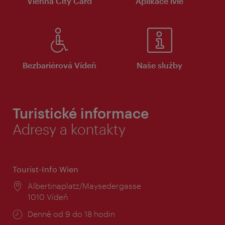
Vienna City Card
Aplikace ivie
Bezbariérová Vídeň
Naše služby
Turistické informace
Adresy a kontakty
Tourist-Info Wien
Místo:
Albertinaplatz/Maysedergasse
1010 Vídeň
Provozní
Denně od 9 do 18 hodin
doba: