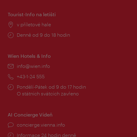
Tourist-Info na letišti
Místo:
v příletové hale
Provozní
Denně od 9 do 18 hodin
doba:
Wien Hotels & Info
E-
info@wien.info
mail:
Telefon:
+43-1-24 555
Provozní
Pondělí-Pátek od 9 do 17 hodin
doba:
O státních svátcích zavřeno
AI Concierge Vídeň
concierge.vienna.info
Informace 24 hodin denně