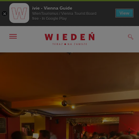
ivie - Vienna Guide
View
WienTourismus / Vienna Tourist Board
free - In Google Play
Pokaż/ukryj
Szuk
nawigację
Przejdź
Przejdź
do
do
nawigacji
treści