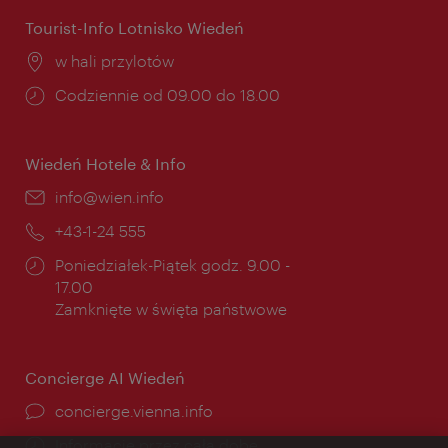
Tourist-Info Lotnisko Wiedeń
Miejsce:
w hali przylotów
Godziny
Codziennie od 09.00 do 18.00
otwarcia:
Wiedeń Hotele & Info
E-
info@wien.info
mail:
Telefon:
+43-1-24 555
Godziny
Poniedziałek-Piątek godz. 9.00 -
otwarcia:
17.00
Zamknięte w święta państwowe
Concierge AI Wiedeń
concierge.vienna.info
Informacje przez całą dobę