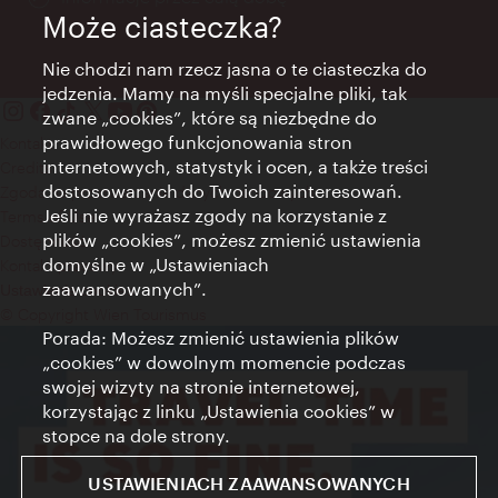
Może ciasteczka?
Nie chodzi nam rzecz jasna o te ciasteczka do
jedzenia. Mamy na myśli specjalne pliki, tak
zwane „cookies”, które są niezbędne do
prawidłowego funkcjonowania stron
Kontakt
internetowych, statystyk i ocen, a także treści
Credits
dostosowanych do Twoich zainteresowań.
Zgoda na przetwarzanie danych osobowych
Jeśli nie wyrażasz zgody na korzystanie z
Terms of Use
plików „cookies”, możesz zmienić ustawienia
Dostępność
domyślne w „Ustawieniach
Kontakt prasowy
zaawansowanych”.
Ustawienia cookies
© Copyright Wien Tourismus
Porada: Możesz zmienić ustawienia plików
„cookies” w dowolnym momencie podczas
swojej wizyty na stronie internetowej,
korzystając z linku „Ustawienia cookies” w
stopce na dole strony.
USTAWIENIACH ZAAWANSOWANYCH