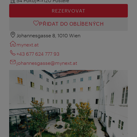
54 Pokoj
120 Postele
REZERVOVAT
PŘIDAT DO OBLÍBENÝCH
Johannesgasse 8, 1010 Wien
mynext.at
+43 677 624 777 93
johannesgasse@mynext.at