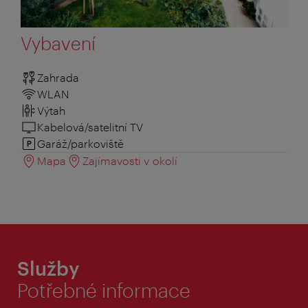
Vybavení
Zahrada
WLAN
Výtah
Kabelová/satelitní TV
Garáž/parkoviště
Mapa
Zajímavosti v okolí
Služby
Potřebné informace