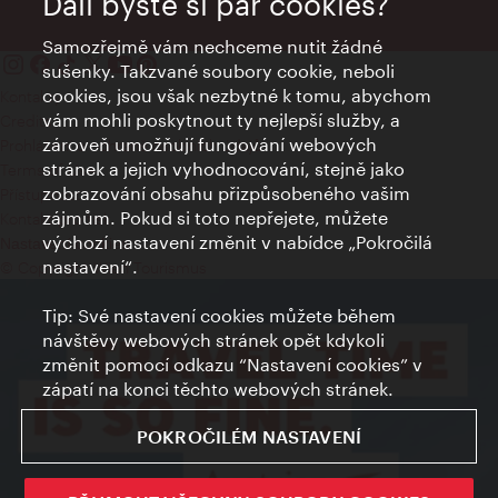
Dali byste si pár cookies?
Samozřejmě vám nechceme nutit žádné
sušenky. Takzvané soubory cookie, neboli
cookies, jsou však nezbytné k tomu, abychom
Kontakty
vám mohli poskytnout ty nejlepší služby, a
Credits
zároveň umožňují fungování webových
Prohlášení o ochraně osobních údajů
stránek a jejich vyhodnocování, stejně jako
Terms of Use
zobrazování obsahu přizpůsobeného vašim
Přístupnost
zájmům. Pokud si toto nepřejete, můžete
Kontakt pro tisk
výchozí nastavení změnit v nabídce „Pokročilá
Nastavení cookies
nastavení“.
© Copyright Wien Tourismus
Tip: Své nastavení cookies můžete během
návštěvy webových stránek opět kdykoli
změnit pomocí odkazu “Nastavení cookies” v
zápatí na konci těchto webových stránek.
POKROČILÉM NASTAVENÍ