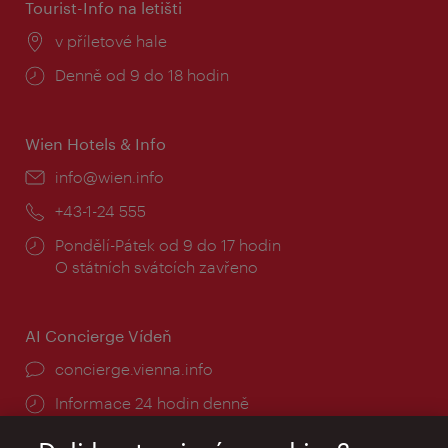
Tourist-Info na letišti
Místo:
v příletové hale
Provozní
Denně od 9 do 18 hodin
doba:
Wien Hotels & Info
E-
info@wien.info
mail:
Telefon:
+43-1-24 555
Provozní
Pondělí-Pátek od 9 do 17 hodin
doba:
O státních svátcích zavřeno
AI Concierge Vídeň
concierge.vienna.info
Informace 24 hodin denně