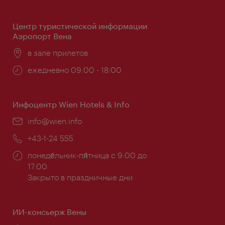
работы:
Центр туристической информации
Аэропорт Вена
Расположение:
в зале прилетов
Часы
ежедневно 09:00 - 18:00
работы:
Инфоцентр Wien Hotels & Info
Эл.
info@wien.info
почта:
Телефон:
+43-1-24 555
Часы
понеде́льник-пя́тница с 9:00 до
работы:
17:00
Закрыто в праздничные дни
ИИ-консьерж Вены