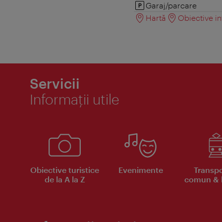
Garaj/parcare
Hartă
Obiective in
Servicii
Informaţii utile
Obiective turistice
Evenimente
Transpo
de la A la Z
comun & b