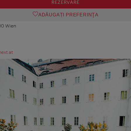
REZERVARE
ADĂUGAȚI PREFERINŢA
10 Wien
ext.at