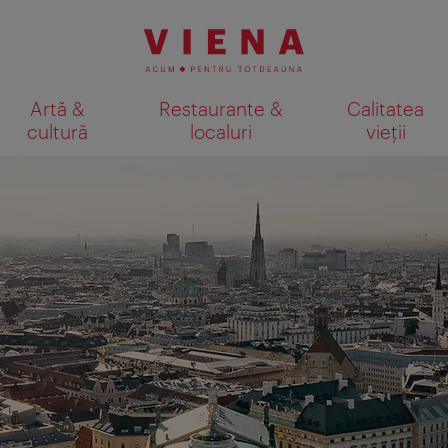
Artă &
Restaurante &
Calitatea
cultură
localuri
vieții
Afişare rezultate căutare pe