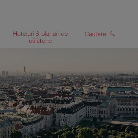
Hoteluri & planuri de
Căutare
călătorie
CĂUTARE
 hartă