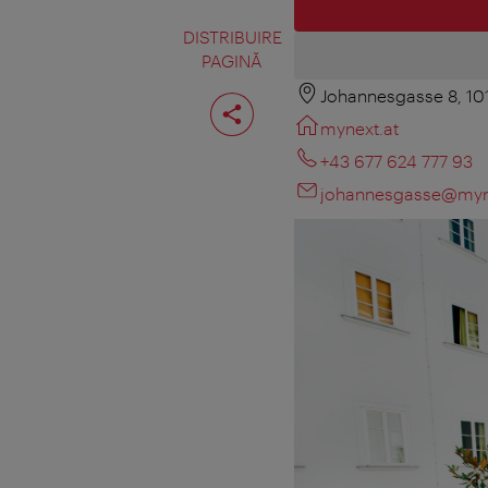
DISTRIBUIRE
PAGINĂ
Johannesgasse 8, 10
Distribuiţi
pagina
mynext.at
+43 677 624 777 93
johannesgasse@myn