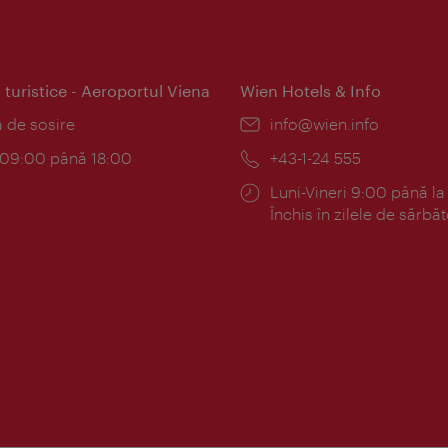
 turistice - Aeroportul Viena
Wien Hotels & Info
:
a de sosire
E-
info@wien.info
mail:
am:
c 09:00 până 18:00
Telefon:
+43-1-24 555
Program:
Luni-Vineri 9:00 până la
Închis în zilele de sărbăt