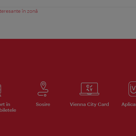
teresante în zonă
rt în
Sosire
Vienna City Card
Aplicaţ
iletele