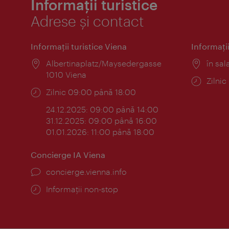
Informații turistice
Adrese și contact
Informaţii turistice Viena
Informaţii
Locul:
Albertinaplatz/Maysedergasse
Locul
în sal
1010 Viena
Progr
Zilni
Program:
Zilnic 09:00 până 18:00
24.12.2025: 09:00 până 14:00
31.12.2025: 09:00 până 16:00
01.01.2026: 11:00 până 18:00
Concierge IA Viena
concierge.vienna.info
Informații non-stop