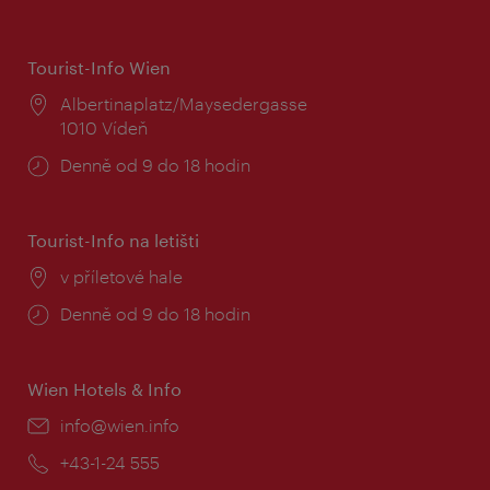
Tourist-Info Wien
Místo:
Albertinaplatz/Maysedergasse
1010 Vídeň
Provozní
Denně od 9 do 18 hodin
doba:
Tourist-Info na letišti
Místo:
v příletové hale
Provozní
Denně od 9 do 18 hodin
doba:
Wien Hotels & Info
E-
info@wien.info
mail:
Telefon:
+43-1-24 555