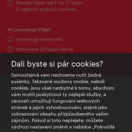
Provozní
Pondělí-Pátek od 9 do 17 hodin
doba:
O státních svátcích zavřeno
AI Concierge Vídeň
concierge.vienna.info
Informace 24 hodin denně
Dali byste si pár cookies?
Samozřejmě vám nechceme nutit žádné
sušenky. Takzvané soubory cookie, neboli
cookies, jsou však nezbytné k tomu, abychom
Kontakty
vám mohli poskytnout ty nejlepší služby, a
Credits
zároveň umožňují fungování webových
Prohlášení o ochraně osobních údajů
stránek a jejich vyhodnocování, stejně jako
Terms of Use
zobrazování obsahu přizpůsobeného vašim
Přístupnost
zájmům. Pokud si toto nepřejete, můžete
Kontakt pro tisk
výchozí nastavení změnit v nabídce „Pokročilá
Nastavení cookies