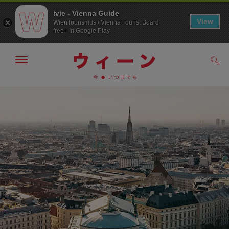
ivie - Vienna Guide
View
WienTourismus / Vienna Tourist Board
free - In Google Play
メ
検
ニ
索
ュ
メ
こ
す
ー
る
ニ
の
の
ュ
ペ
表
ー
ー
示・
非
へ
ジ
表
の
示
ト
ッ
プ
へ