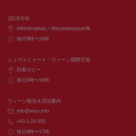
1区旧市街
場
Albertinaplatz／Maysedergasse角
所：
営
毎日9時〜18時
業
時
間：
シュヴェヒャート・ウィーン国際空港
場
到着ロビー
所：
営
毎日9時〜18時
業
時
間：
ウィーン観光＆宿泊案内
E
info@wien.info
メ
電
+43-1-24 555
ー
話
ル：
営
毎日9時〜17時
番