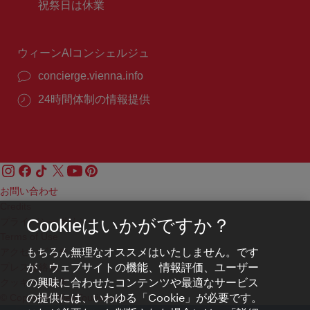
業
祝祭日は休業
号：
時
間：
ウィーンAIコンシェルジュ
concierge.vienna.info
24時間体制の情報提供
お問い合わせ
Credits
プライバシーポリシー
Cookieはいかがですか？
Terms of Use
もちろん無理なオススメはいたしません。です
アクセシビリティ
が、ウェブサイトの機能、情報評価、ユーザー
プレス連絡先
の興味に合わせたコンテンツや最適なサービス
クッキーの設定
の提供には、いわゆる「Cookie」が必要です。
© Copyright WienTourismus