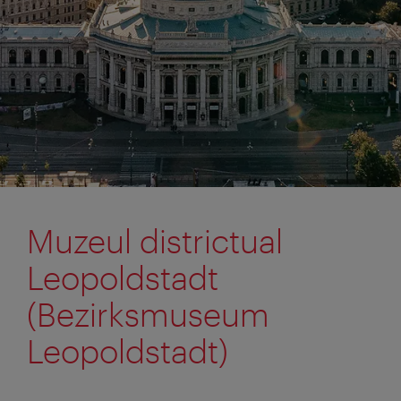
Muzeul districtual
Leopoldstadt
(Bezirksmuseum
Leopoldstadt)