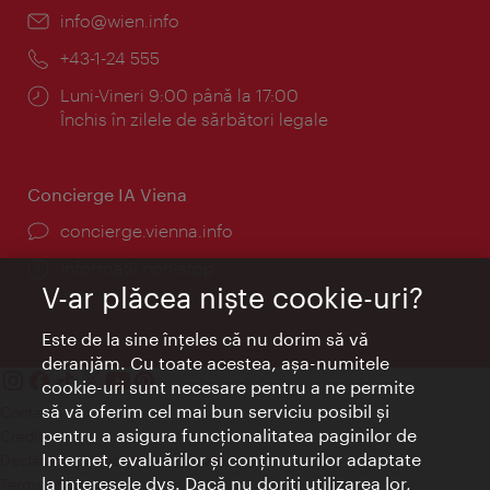
E-
info@wien.info
mail:
Telefon:
+43-1-24 555
Program:
Luni-Vineri 9:00 până la 17:00
Închis în zilele de sărbători legale
Concierge IA Viena
concierge.vienna.info
Informații non-stop
V-ar plăcea nişte cookie-uri?
Este de la sine înţeles că nu dorim să vă
deranjăm. Cu toate acestea, aşa-numitele
cookie-uri sunt necesare pentru a ne permite
să vă oferim cel mai bun serviciu posibil şi
Contact
pentru a asigura funcţionalitatea paginilor de
Credits
Internet, evaluărilor şi conţinuturilor adaptate
Declaraţie privind protecţia datelor
la interesele dvs. Dacă nu doriţi utilizarea lor,
Terms of Use