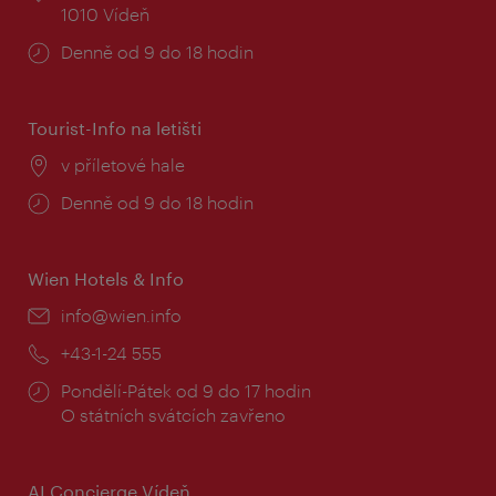
1010 Vídeň
Provozní
Denně od 9 do 18 hodin
doba:
Tourist-Info na letišti
Místo:
v příletové hale
Provozní
Denně od 9 do 18 hodin
doba:
Wien Hotels & Info
E-
info@wien.info
mail:
Telefon:
+43-1-24 555
Provozní
Pondělí-Pátek od 9 do 17 hodin
doba:
O státních svátcích zavřeno
AI Concierge Vídeň