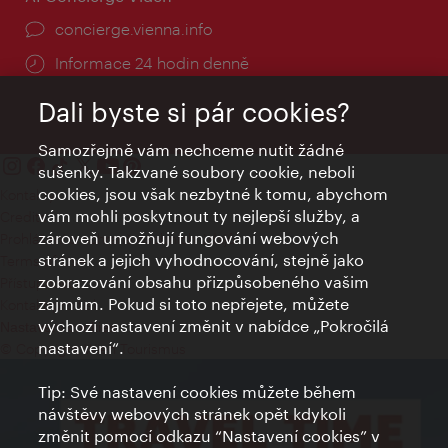
concierge.vienna.info
Informace 24 hodin denně
Dali byste si pár cookies?
Samozřejmě vám nechceme nutit žádné
sušenky. Takzvané soubory cookie, neboli
cookies, jsou však nezbytné k tomu, abychom
Kontakty
vám mohli poskytnout ty nejlepší služby, a
Credits
zároveň umožňují fungování webových
Prohlášení o ochraně osobních údajů
stránek a jejich vyhodnocování, stejně jako
Terms of Use
zobrazování obsahu přizpůsobeného vašim
Přístupnost
zájmům. Pokud si toto nepřejete, můžete
Kontakt pro tisk
výchozí nastavení změnit v nabídce „Pokročilá
Nastavení cookies
nastavení“.
© Copyright Wien Tourismus
Tip: Své nastavení cookies můžete během
návštěvy webových stránek opět kdykoli
změnit pomocí odkazu “Nastavení cookies” v