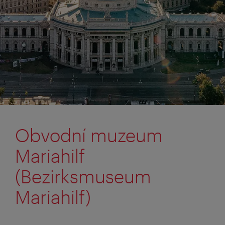
Obvodní muzeum
Mariahilf
(Bezirksmuseum
Mariahilf)