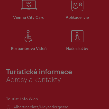
Vienna City Card
Aplikace ivie
Bezbariérová Vídeň
Naše služby
Turistické informace
Adresy a kontakty
Tourist-Info Wien
Místo:
Albertinaplatz/Maysedergasse