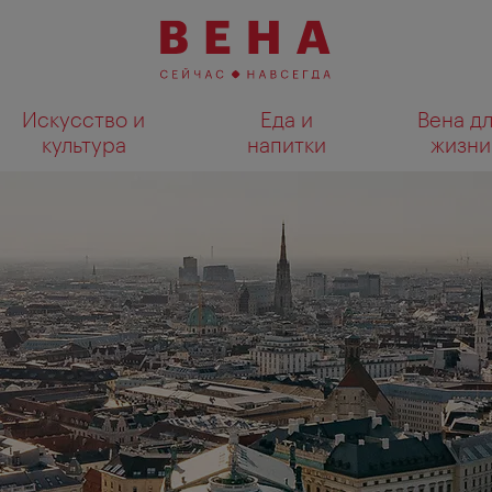
Искусство и
Еда и
Вена д
культура
напитки
жизни
Показать результаты поиска н