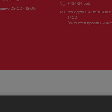
почта:
Телефон:
+43-1-24 555
евно 09:00 - 18:00
Часы
понеде́льник-пя́тница с
ы:
работы:
17:00
Закрыто в праздничные