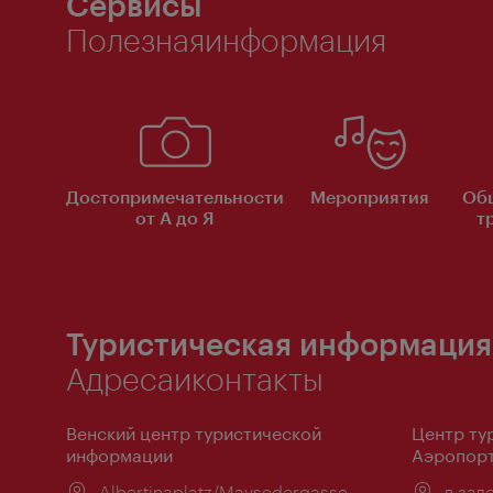
Сервисы
Полезнаяинформация
Достопримечательности
Мероприятия
Об
от А до Я
т
Туристическая информация
Адресаиконтакты
Венский центр туристической
Центр ту
информации
Аэропорт
Расположение:
Albertinaplatz/Maysedergasse
Распо
в зал