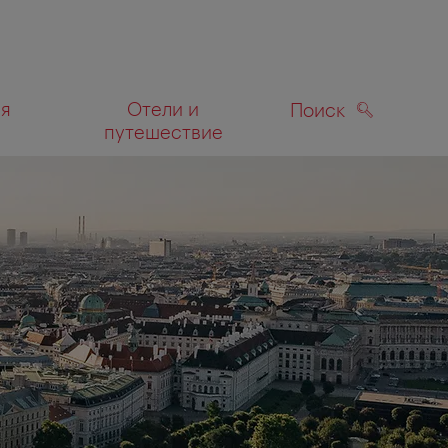
ля
Отели и
Поиск
путешествие
ПОИСК
а карте