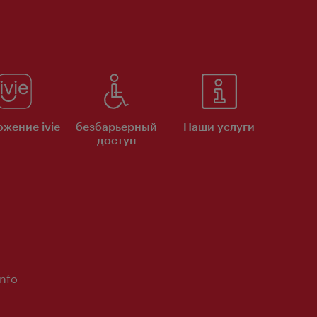
жение ivie
безбарьерный
Наши услуги
доступ
Info