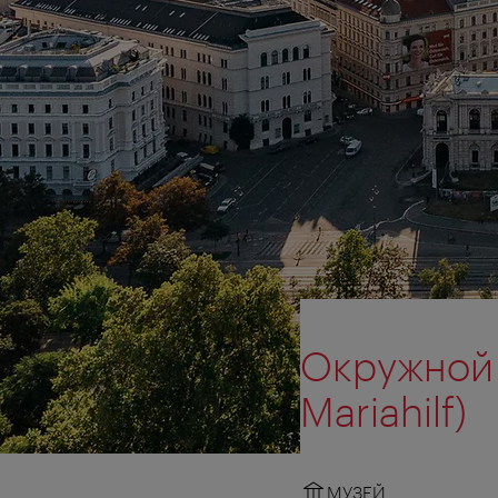
Окружной 
Mariahilf)
МУЗЕЙ