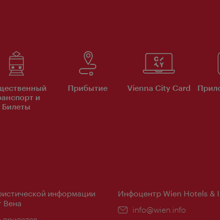
щественный
Прибытие
Vienna City Card
Прило
ранспорт и
Билеты
ристической информации
Инфоцентр Wien Hotels & 
 Вена
Эл.
info@wien.info
ложение:
е прилетов