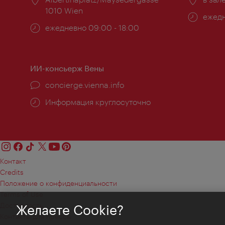
1010 Wien
Часы
ежедн
Часы
ежедневно 09:00 - 18:00
работ
работы:
ИИ-консьерж Вены
concierge.vienna.info
Информация круглосуточно
Контакт
Credits
Положение о конфиденциальности
Terms of Use
Доступность
Желаете Cookie?
Контакты для прессы