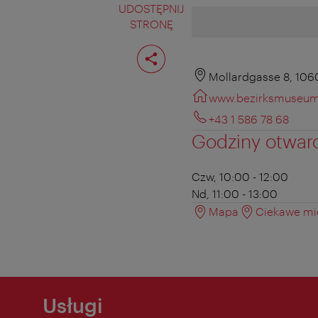
UDOSTĘPNIJ
STRONĘ
Podziel
stronę
Mollardgasse 8, 106
www.bezirksmuseum
+43 1 586 78 68
Godziny otwar
Czw, 10:00 - 12:00
Nd, 11:00 - 13:00
Mapa
Ciekawe mie
Usługi