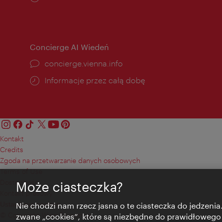
otwarcia:
Concierge AI Wiedeń
concierge.vienna.info
Informacje przez całą dobę
Kontakt
Credits
Zgoda na przetwarzanie danych osobowych
Terms of Use
Dostępność
Może ciasteczka?
Kontakt prasowy
Ustawienia cookies
Nie chodzi nam rzecz jasna o te ciasteczka do jedzenia.
© Copyright Wien Tourismus
zwane „cookies”, które są niezbędne do prawidłowego