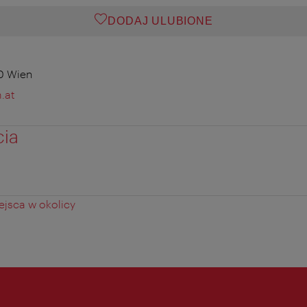
DODAJ ULUBIONE
0 Wien
.at
cia
jsca w okolicy