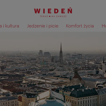
 i kultura
Jedzenie i picie
Komfort życia
H
Pokaż na mapie wyniki wyszu