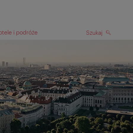
otele i podróże
Szukaj
SZUKAJ
kiwania