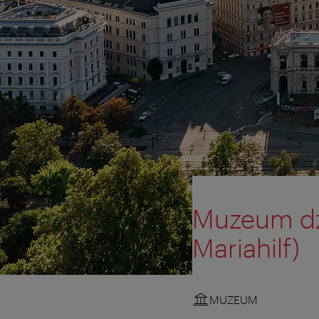
Muzeum dzi
Mariahilf)
MUZEUM