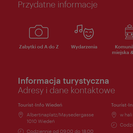
Przydatne informacje
Zabytki od A do Z
Wydarzenia
Komuni
miejska &
Informacja turystyczna
Adresy i dane kontaktowe
Tourist-Info Wiedeń
Tourist-I
Miejsce:
Albertinaplatz/Maysedergasse
Miejs
w hal
1010 Wiedeń
Godzi
Codzi
Godziny
Codziennie od 09.00 do 18.00
otwar