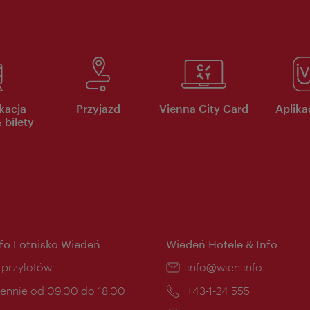
kacja
Przyjazd
Vienna City Card
Aplikac
 bilety
nfo Lotnisko Wiedeń
Wiedeń Hotele & Info
ce:
i przylotów
E-
info@wien.info
mail:
ny
ennie od 09.00 do 18.00
Telefon:
+43-1-24 555
cia: