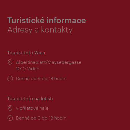
Turistické informace
Adresy a kontakty
Tourist-Info Wien
Místo:
Albertinaplatz/Maysedergasse
1010 Vídeň
Provozní
Denně od 9 do 18 hodin
doba:
Tourist-Info na letišti
Místo:
v příletové hale
Provozní
Denně od 9 do 18 hodin
doba: