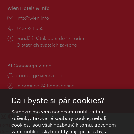
Wien Hotels & Info
E-
info@wien.info
mail:
Telefon:
+43-1-24 555
Provozní
Pondělí-Pátek od 9 do 17 hodin
doba:
O státních svátcích zavřeno
AI Concierge Vídeň
concierge.vienna.info
Informace 24 hodin denně
Dali byste si pár cookies?
Samozřejmě vám nechceme nutit žádné
sušenky. Takzvané soubory cookie, neboli
cookies, jsou však nezbytné k tomu, abychom
Kontakty
vám mohli poskytnout ty nejlepší služby, a
Credits