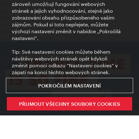
zároveň umožňují fungování webových
Prohlášení o ochraně osobních údajů
stránek a jejich vyhodnocování, stejně jako
Terms of Use
zobrazování obsahu přizpůsobeného vašim
Přístupnost
zájmům. Pokud si toto nepřejete, můžete
Kontakt pro tisk
výchozí nastavení změnit v nabídce „Pokročilá
Nastavení cookies
nastavení“.
© Copyright Wien Tourismus
Tip: Své nastavení cookies můžete během
návštěvy webových stránek opět kdykoli
změnit pomocí odkazu “Nastavení cookies” v
zápatí na konci těchto webových stránek.
POKROČILÉM NASTAVENÍ
PŘIJMOUT VŠECHNY SOUBORY COOKIES