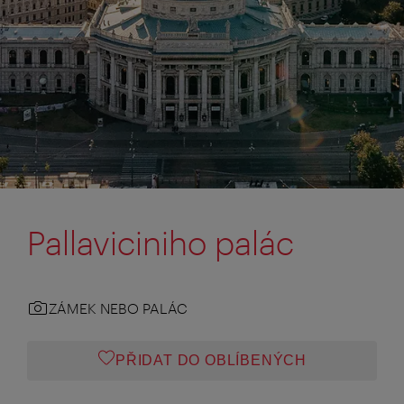
Pallaviciniho palác
ZÁMEK NEBO PALÁC
PŘIDAT DO OBLÍBENÝCH