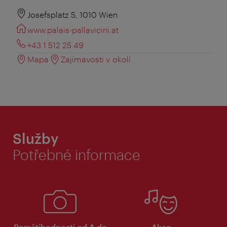
Josefsplatz 5, 1010 Wien
www.palais-pallavicini.at
+43 1 512 25 49
Mapa
Zajímavosti v okolí
Služby
Potřebné informace
Pamětihodnosti od A do
Akce