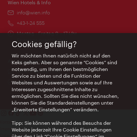
Wien Hotels & Info
Email:
info@wien.info
Telefon:
+43-1-24 555
Öffnungszeiten:
Montag - Freitag 9 – 17 Uhr
Feiertags geschlossen
Cookies gefällig?
Wir möchten Ihnen natürlich nicht auf den
AI Concierge Wien
Keks gehen. Aber so genannte “Cookies” sind
notwendig, um Ihnen den bestmöglichen
Ort:
concierge.wien.info
Service zu bieten und die Funktion der
Öffnungszeiten:
Informationen rund um die Uhr
Websites und Auswertungen sowie auf Ihre
Interessen zugeschnittene Inhalte zu
ermöglichen. Sollten Sie dies nicht wünschen,
können Sie die Standardeinstellungen unter
„Erweiterte Einstellungen“ verändern.
Kontakt
Tipp: Sie können während des Besuchs der
Impressum
Website jederzeit Ihre Cookie Einstellungen
Datenschutz
über den Link “Cookie Einstellungen” im