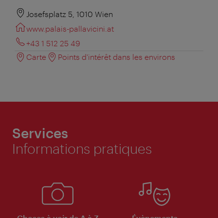
Josefsplatz 5, 1010 Wien
www.palais-pallavicini.at
+43 1 512 25 49
Carte
Points d'intérêt dans les environs
Services
Informations pratiques
Choses à voir de A à Z
Évènements