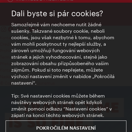
Dali byste si pár cookies?
Samozřejmě vám nechceme nutit žádné
sušenky. Takzvané soubory cookie, neboli
cookies, jsou však nezbytné k tomu, abychom
Kontakty
vám mohli poskytnout ty nejlepší služby, a
Credits
zároveň umožňují fungování webových
Prohlášení o ochraně osobních údajů
stránek a jejich vyhodnocování, stejně jako
Terms of Use
zobrazování obsahu přizpůsobeného vašim
Přístupnost
zájmům. Pokud si toto nepřejete, můžete
Kontakt pro tisk
výchozí nastavení změnit v nabídce „Pokročilá
Nastavení cookies
nastavení“.
© Copyright Wien Tourismus
Tip: Své nastavení cookies můžete během
návštěvy webových stránek opět kdykoli
změnit pomocí odkazu “Nastavení cookies” v
zápatí na konci těchto webových stránek.
POKROČILÉM NASTAVENÍ