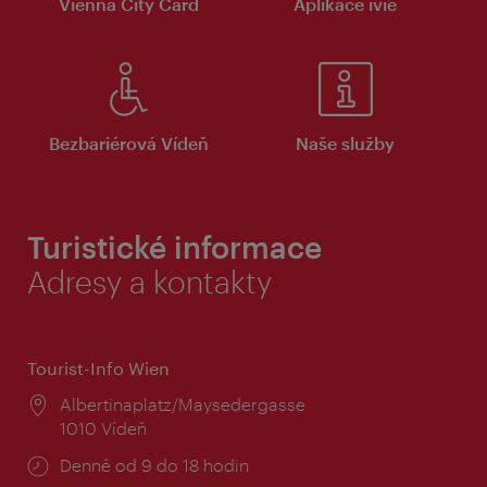
Vienna City Card
Aplikace ivie
Bezbariérová Vídeň
Naše služby
Turistické informace
Adresy a kontakty
Tourist-Info Wien
Místo:
Albertinaplatz/Maysedergasse
1010 Vídeň
Provozní
Denně od 9 do 18 hodin