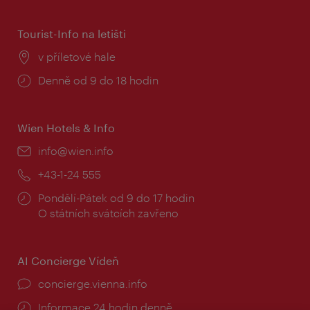
doba:
Tourist-Info na letišti
Místo:
v příletové hale
Provozní
Denně od 9 do 18 hodin
doba:
Wien Hotels & Info
E-
info@wien.info
mail:
Telefon:
+43-1-24 555
Provozní
Pondělí-Pátek od 9 do 17 hodin
doba:
O státních svátcích zavřeno
AI Concierge Vídeň
concierge.vienna.info
Informace 24 hodin denně