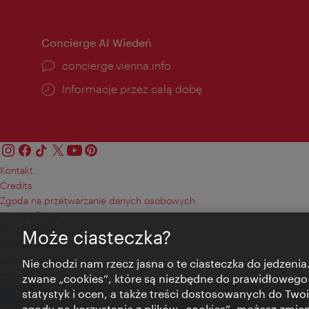
Concierge AI Wiedeń
concierge.vienna.info
Informacje przez całą dobę
Kontakt
Credits
Zgoda na przetwarzanie danych osobowych
Terms of Use
Dostępność
Może ciasteczka?
Kontakt prasowy
Ustawienia cookies
Nie chodzi nam rzecz jasna o te ciasteczka do jedzenia.
© Copyright Wien Tourismus
zwane „cookies”, które są niezbędne do prawidłowego
statystyk i ocen, a także treści dostosowanych do Twoi
zgody na korzystanie z plików „cookies”, możesz zmie