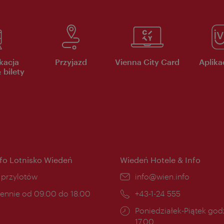
kacja
Przyjazd
Vienna City Card
Aplikac
 bilety
nfo Lotnisko Wiedeń
Wiedeń Hotele & Info
ce:
i przylotów
E-
info@wien.info
mail:
ny
ennie od 09.00 do 18.00
Telefon:
+43-1-24 555
cia:
Godziny
Poniedziałek-Piątek godz
otwarcia:
17.00