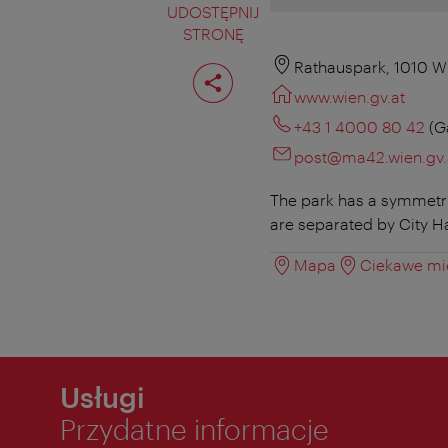
UDOSTĘPNIJ
STRONĘ
Podziel
Rathauspark, 1010 W
stronę
www.wien.gv.at
+43 1 4000 80 42
(G
post@ma42.wien.gv.
The park has a symmetric
are separated by City Ha
Mapa
Ciekawe mie
Usługi
Przydatne informacje