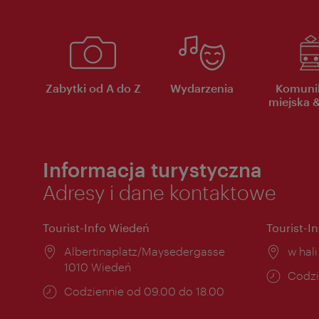
Zabytki od A do Z
Wydarzenia
Komuni
miejska &
Informacja turystyczna
Adresy i dane kontaktowe
Tourist-Info Wiedeń
Tourist-I
Miejsce:
Albertinaplatz/Maysedergasse
Miejs
w hal
1010 Wiedeń
Godzi
Codzi
Godziny
Codziennie od 09.00 do 18.00
otwar
otwarcia: