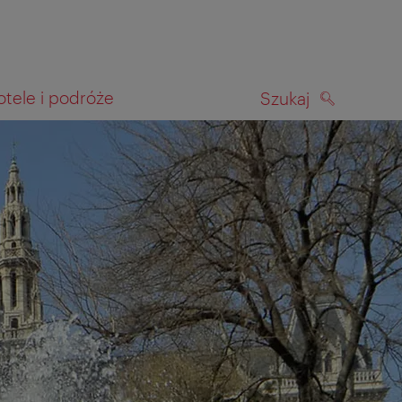
otele i podróże
Szukaj
SZUKAJ
kiwania