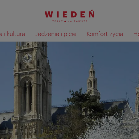
 i kultura
Jedzenie i picie
Komfort życia
H
Pokaż na mapie wyniki wyszu