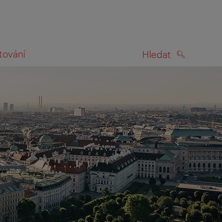
tování
Hledat
HLEDAT
na mapě