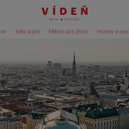
ura
Jídlo a pití
Město pro život
Hotely a ces
Výsledky hledání zobrazit 