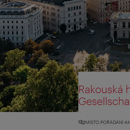
Rakouská h
Gesellschaf
MÍSTO POŘÁDÁNÍ AK