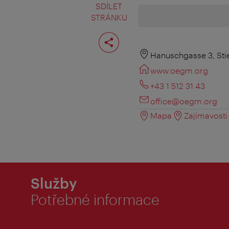
SDÍLET
STRÁNKU
Rozdělit
stranu
Hanuschgasse 3, Stie
www.oegm.org
+43 1 512 31 43
office@oegm.org
Mapa
Zajímavosti 
Služby
Potřebné informace