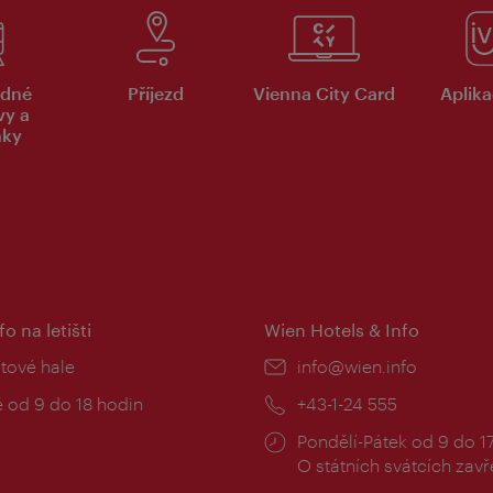
dné
Příjezd
Vienna City Card
Aplika
vy a
nky
fo na letišti
Wien Hotels & Info
:
etové hale
E-
info@wien.info
mail:
zní
 od 9 do 18 hodin
Telefon:
+43-1-24 555
Provozní
Pondělí-Pátek od 9 do 1
doba:
O státních svátcích zav