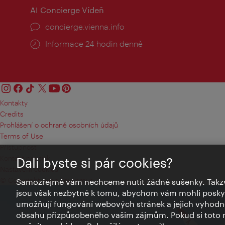
AI Concierge Vídeň
concierge.vienna.info
Informace 24 hodin denně
Kontakty
Credits
Prohlášení o ochraně osobních údajů
Terms of Use
Přístupnost
Kontakt pro tisk
Dali byste si pár cookies?
Nastavení cookies
© Copyright Wien Tourismus
Samozřejmě vám nechceme nutit žádné sušenky. Takzv
jsou však nezbytné k tomu, abychom vám mohli poskytn
umožňují fungování webových stránek a jejich vyhodno
obsahu přizpůsobeného vašim zájmům. Pokud si toto n