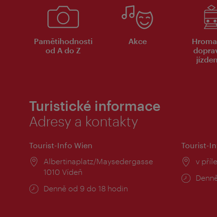
Pamětihodnosti
Akce
Hroma
od A do Z
dopra
jízde
Turistické informace
Adresy a kontakty
Tourist-Info Wien
Tourist-In
Místo:
Albertinaplatz/Maysedergasse
Místo
v příl
1010 Vídeň
Provo
Denně
Provozní
Denně od 9 do 18 hodin
doba:
doba: