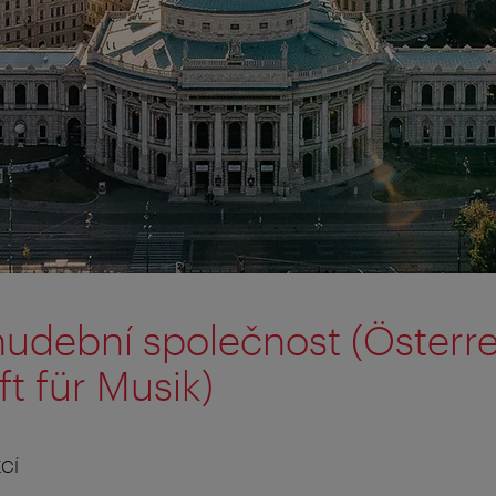
udební společnost (Österre
t für Musik)
CÍ