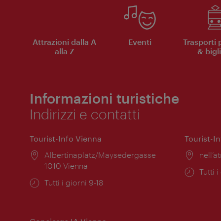
Attrazioni dalla A
Eventi
Trasporti 
alla Z
& bigli
Informazioni turistiche
Indirizzi e contatti
Tourist-Info Vienna
Tourist-I
Posizione:
Albertinaplatz/Maysedergasse
Posiz
nell’at
1010 Vienna
Orari
Tutti i
Orari
Tutti i giorni 9-18
di
di
apert
apertura: